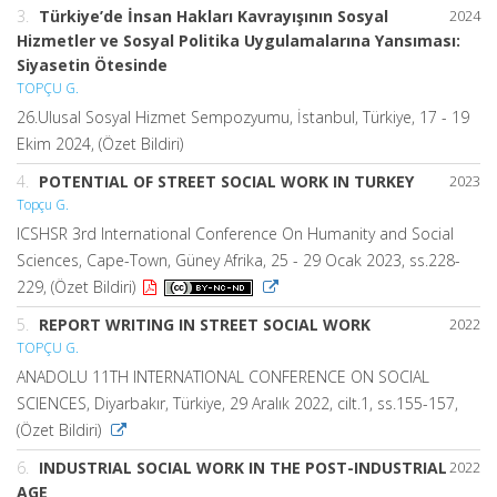
3.
Türkiye’de İnsan Hakları Kavrayışının Sosyal
2024
Hizmetler ve Sosyal Politika Uygulamalarına Yansıması:
Siyasetin Ötesinde
TOPÇU G.
26.Ulusal Sosyal Hizmet Sempozyumu, İstanbul, Türkiye, 17 - 19
Ekim 2024, (Özet Bildiri)
4.
POTENTIAL OF STREET SOCIAL WORK IN TURKEY
2023
Topçu G.
ICSHSR 3rd International Conference On Humanity and Social
Sciences, Cape-Town, Güney Afrika, 25 - 29 Ocak 2023, ss.228-
229, (Özet Bildiri)
5.
REPORT WRITING IN STREET SOCIAL WORK
2022
TOPÇU G.
ANADOLU 11TH INTERNATIONAL CONFERENCE ON SOCIAL
SCIENCES, Diyarbakır, Türkiye, 29 Aralık 2022, cilt.1, ss.155-157,
(Özet Bildiri)
6.
INDUSTRIAL SOCIAL WORK IN THE POST-INDUSTRIAL
2022
AGE