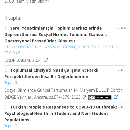
2009, (Tam Metin Bildiri)
Kitaplar
1.
Yerel Yönetimler İçin Toplum Merkezlerinde
2024
Deprem Sonrası Sosyal Hizmet Sunumu: Standart
Operasyonel Prosedürler Kılavuzu
ATASÜ TOPCUOĞLU R.
,
AYKARA A.
,
BAYRAKÇEKEN TÜZEL G.
,
TOPÇU G.
,
CEYLAN G.
UNDP, Ankara, 2024
2.
Toplumsal Cinsiyeti Nasıl Çalışmalı?: Farklı
2023
Perspektiflerden Kısa Bir Değerlendirme
Topçu G.
Sosyal Bilimlerde Güncel Tartışmalar 14, Meryem BULUT, Editör,
BİDGE Yayınları, Ankara, ss.574-579, 2023
3.
Turkish People's Responses to COVID-19 Outbreak:
2023
Psychological Health in Student and Non-Student
Populations
Topçu G.