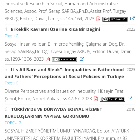
Innovative Research in Social, Human and Administrative
Sciences, Assoc. Prof. Serap SARIBAŞ,Ph.D.,Assist Prof. Turgay
AKKUŞ, Editör, Duvar, İzmir, ss.145-164, 2023
4.
Erkeklik Kavramı Üzerine Kısa Bir Değini
2023
Topçu G.
Sosyal, İnsan ve İdari Bilimlerde Yenilikçi Çalışmalar, Doç. Dr.
Serap SARIBAŞ,Dr. Öğr. Üyesi Turgay AKKUŞ, Editör, Duvar, İzmir,
ss.1293-1306, 2023
5.
It's All Bare and Bleak": Inequalities in Fatherhood
2023
and Fathers' Perceptions of Social Policies in Türkiye
Topçu G.
Diverse Perspectives and Issues on Inequality, Hüseyin Fırat
Şenol, Editör, Nobel, Ankara, ss.47-67, 2023
6.
TÜRKİYE’DE VE DÜNYA’DA SOSYAL HİZMET
2018
KURULUŞLARININ YAPISAL GÖRÜNÜMÜ
TOPÇU G.
SOSYAL HİZMET YÖNETİMİ, UMUT YANARDAĞ, Editör, ATATÜRK
ÜNİVERSİTESİ AÇIKÖĞRETİM FAKÜLTESİ YAYINI, Erzurum, ss.83-