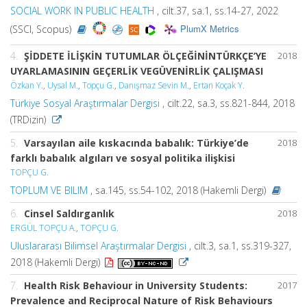
SOCIAL WORK IN PUBLIC HEALTH
, cilt.37, sa.1, ss.14-27, 2022
PlumX Metrics
(SSCI, Scopus)
4.
ŞİDDETE İLİŞKİN TUTUMLAR ÖLÇEĞİNİNTÜRKÇE’YE
2018
UYARLAMASININ GEÇERLİK VEGÜVENİRLİK ÇALIŞMASI
Özkan Y.
,
Uysal M.
,
Topçu G.
,
Danışmaz Sevin M.
,
Ertan Koçak Y.
Türkiye Sosyal Araştırmalar Dergisi
, cilt.22, sa.3, ss.821-844, 2018
(TRDizin)
5.
Varsayılan aile kıskacında babalık: Türkiye’de
2018
farklı babalık algıları ve sosyal politika ilişkisi
TOPÇU G.
TOPLUM VE BILIM
, sa.145, ss.54-102, 2018 (Hakemli Dergi)
6.
Cinsel Saldırganlık
2018
ERGÜL TOPÇU A.
,
TOPÇU G.
Uluslararası Bilimsel Araştırmalar Dergisi
, cilt.3, sa.1, ss.319-327,
2018 (Hakemli Dergi)
7.
Health Risk Behaviour in University Students:
2017
Prevalence and Reciprocal Nature of Risk Behaviours