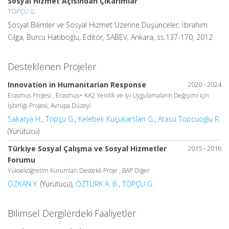
Sosyal Hizmet Açısından Çıkarımlar
TOPÇU G.
Sosyal Bilimler ve Sosyal Hizmet Üzerine Düşünceler, İbrahim
Cılga, Burcu Hatiboğlu, Editör, SABEV, Ankara, ss.137-170, 2012
Desteklenen Projeler
Innovation in Humanitarian Response
2020 - 2024
Erasmus Projesi , Erasmus+ KA2 Yenilik ve İyi Uygulamaların Değişimi için
İşbirliği Projesi, Avrupa Düzeyi
Sakarya H.
,
Topçu G.
,
Kelebek Küçükarslan G.
,
Atasü Topcuoğlu R.
(Yürütücü)
Türkiye Sosyal Çalışma ve Sosyal Hizmetler
2015 - 2016
Forumu
Yükseköğretim Kurumları Destekli Proje , BAP Diğer
ÖZKAN Y.
(Yürütücü),
ÖZTÜRK A. B.
,
TOPÇU G.
Bilimsel Dergilerdeki Faaliyetler