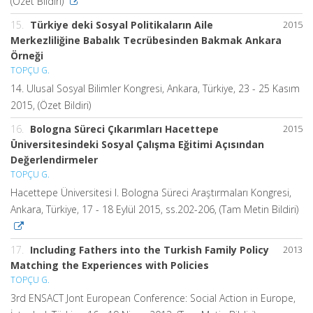
(Özet Bildiri)
15.
Türkiye deki Sosyal Politikaların Aile
2015
Merkezliliğine Babalık Tecrübesinden Bakmak Ankara
Örneği
TOPÇU G.
14. Ulusal Sosyal Bilimler Kongresi, Ankara, Türkiye, 23 - 25 Kasım
2015, (Özet Bildiri)
16.
Bologna Süreci Çıkarımları Hacettepe
2015
Üniversitesindeki Sosyal Çalışma Eğitimi Açısından
Değerlendirmeler
TOPÇU G.
Hacettepe Üniversitesi I. Bologna Süreci Araştırmaları Kongresi,
Ankara, Türkiye, 17 - 18 Eylül 2015, ss.202-206, (Tam Metin Bildiri)
17.
Including Fathers into the Turkish Family Policy
2013
Matching the Experiences with Policies
TOPÇU G.
3rd ENSACT Jont European Conference: Social Action in Europe,