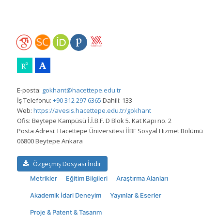
E-posta:
gokhant@hacettepe.edu.tr
İş Telefonu:
+90 312 297 6365
Dahili: 133
Web:
https://avesis.hacettepe.edu.tr/gokhant
Ofis:
Beytepe Kampüsü İ.İ.B.F. D Blok 5. Kat Kapı no. 2
Posta Adresi:
Hacettepe Üniversitesi İİBF Sosyal Hizmet Bölümü
06800 Beytepe Ankara
Özgeçmiş Dosyası İndir
Metrikler
Eğitim Bilgileri
Araştırma Alanları
Akademik İdari Deneyim
Yayınlar & Eserler
Proje & Patent & Tasarım