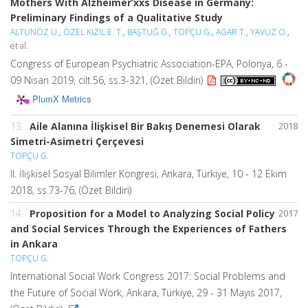
Mothers With Alzheimer’xxs Disease in Germany:
Preliminary Findings of a Qualitative Study
ALTUNÖZ U.
,
ÖZEL KIZIL E. T.
,
BAŞTUĞ G.
,
TOPÇU G.
,
AGAR T.
,
YAVUZ O.
,
et al.
Congress of European Psychiatric Association-EPA, Polonya, 6 -
09 Nisan 2019, cilt.56, ss.3-321, (Özet Bildiri)
PlumX Metrics
13.
Aile Alanına İlişkisel Bir Bakış Denemesi Olarak
2018
Simetri-Asimetri Çerçevesi
TOPÇU G.
II. İlişkisel Sosyal Bilimler Kongresi, Ankara, Türkiye, 10 - 12 Ekim
2018, ss.73-76, (Özet Bildiri)
14.
Proposition for a Model to Analyzing Social Policy
2017
and Social Services Through the Experiences of Fathers
in Ankara
TOPÇU G.
International Social Work Congress 2017: Social Problems and
the Future of Social Work, Ankara, Türkiye, 29 - 31 Mayıs 2017,