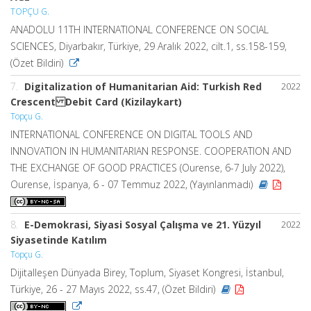
TOPÇU G.
ANADOLU 11TH INTERNATIONAL CONFERENCE ON SOCIAL
SCIENCES, Diyarbakır, Türkiye, 29 Aralık 2022, cilt.1, ss.158-159,
(Özet Bildiri)
7.
Digitalization of Humanitarian Aid: Turkish Red
2022
Crescent Debit Card (Kizilaykart)
Topçu G.
INTERNATIONAL CONFERENCE ON DIGITAL TOOLS AND
INNOVATION IN HUMANITARIAN RESPONSE. COOPERATION AND
THE EXCHANGE OF GOOD PRACTICES (Ourense, 6-7 July 2022),
Ourense, İspanya, 6 - 07 Temmuz 2022, (Yayınlanmadı)
8.
E-Demokrasi, Siyasi Sosyal Çalışma ve 21. Yüzyıl
2022
Siyasetinde Katılım
Topçu G.
Dijitalleşen Dünyada Birey, Toplum, Siyaset Kongresi, İstanbul,
Türkiye, 26 - 27 Mayıs 2022, ss.47, (Özet Bildiri)