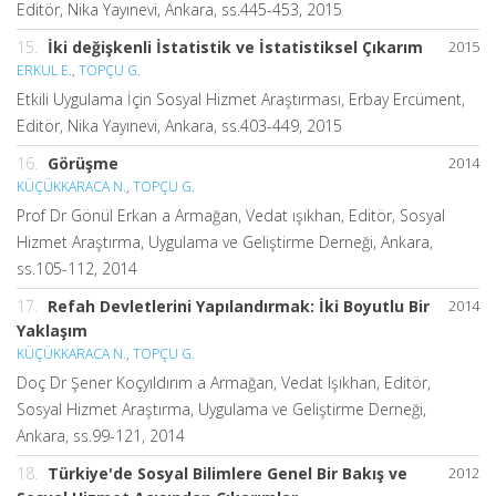
Editör, Nika Yayınevi, Ankara, ss.445-453, 2015
15.
İki değişkenli İstatistik ve İstatistiksel Çıkarım
2015
ERKUL E.
,
TOPÇU G.
Etkili Uygulama İçin Sosyal Hizmet Araştırması, Erbay Ercüment,
Editör, Nika Yayınevi, Ankara, ss.403-449, 2015
16.
Görüşme
2014
KÜÇÜKKARACA N.
,
TOPÇU G.
Prof Dr Gönül Erkan a Armağan, Vedat ışıkhan, Editör, Sosyal
Hizmet Araştırma, Uygulama ve Geliştirme Derneği, Ankara,
ss.105-112, 2014
17.
Refah Devletlerini Yapılandırmak: İki Boyutlu Bir
2014
Yaklaşım
KÜÇÜKKARACA N.
,
TOPÇU G.
Doç Dr Şener Koçyıldırım a Armağan, Vedat Işıkhan, Editör,
Sosyal Hizmet Araştırma, Uygulama ve Geliştirme Derneği,
Ankara, ss.99-121, 2014
18.
Türkiye'de Sosyal Bilimlere Genel Bir Bakış ve
2012