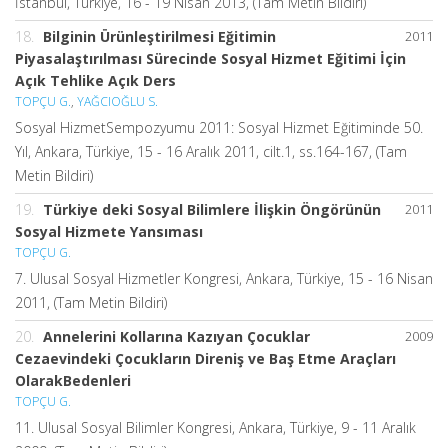
İstanbul, Türkiye, 16 - 19 Nisan 2013, (Tam Metin Bildiri)
18.
Bilginin Ürünleştirilmesi Eğitimin
2011
Piyasalaştırılması Sürecinde Sosyal Hizmet Eğitimi İçin
Açık Tehlike Açık Ders
TOPÇU G.
,
YAĞCIOĞLU S.
Sosyal HizmetSempozyumu 2011: Sosyal Hizmet Eğitiminde 50.
Yıl, Ankara, Türkiye, 15 - 16 Aralık 2011, cilt.1, ss.164-167, (Tam
Metin Bildiri)
19.
Türkiye deki Sosyal Bilimlere İlişkin Öngörünün
2011
Sosyal Hizmete Yansıması
TOPÇU G.
7. Ulusal Sosyal Hizmetler Kongresi, Ankara, Türkiye, 15 - 16 Nisan
2011, (Tam Metin Bildiri)
20.
Annelerini Kollarına Kazıyan Çocuklar
2009
Cezaevindeki Çocukların Direniş ve Baş Etme Araçları
OlarakBedenleri
TOPÇU G.
11. Ulusal Sosyal Bilimler Kongresi, Ankara, Türkiye, 9 - 11 Aralık