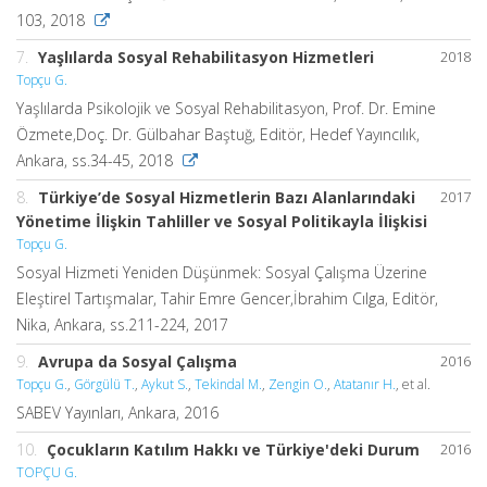
103, 2018
7.
Yaşlılarda Sosyal Rehabilitasyon Hizmetleri
2018
Topçu G.
Yaşlılarda Psikolojik ve Sosyal Rehabilitasyon, Prof. Dr. Emine
Özmete,Doç. Dr. Gülbahar Baştuğ, Editör, Hedef Yayıncılık,
Ankara, ss.34-45, 2018
8.
Türkiye’de Sosyal Hizmetlerin Bazı Alanlarındaki
2017
Yönetime İlişkin Tahliller ve Sosyal Politikayla İlişkisi
Topçu G.
Sosyal Hizmeti Yeniden Düşünmek: Sosyal Çalışma Üzerine
Eleştirel Tartışmalar, Tahir Emre Gencer,İbrahim Cılga, Editör,
Nika, Ankara, ss.211-224, 2017
9.
Avrupa da Sosyal Çalışma
2016
Topçu G.
,
Görgülü T.
,
Aykut S.
,
Tekindal M.
,
Zengin O.
,
Atatanır H.
, et al.
SABEV Yayınları, Ankara, 2016
10.
Çocukların Katılım Hakkı ve Türkiye'deki Durum
2016
TOPÇU G.