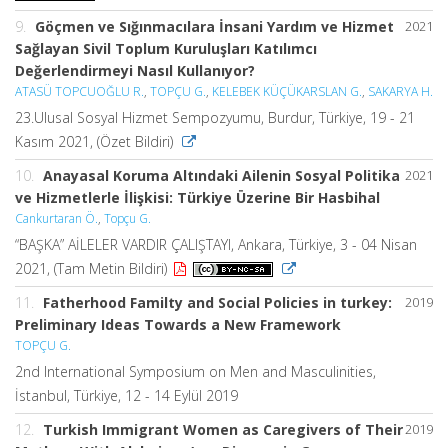
9.
Göçmen ve Sığınmacılara İnsani Yardım ve Hizmet
2021
Sağlayan Sivil Toplum Kuruluşları Katılımcı
Değerlendirmeyi Nasıl Kullanıyor?
ATASÜ TOPCUOĞLU R.
,
TOPÇU G.
,
KELEBEK KÜÇÜKARSLAN G.
,
SAKARYA H.
23.Ulusal Sosyal Hizmet Sempozyumu, Burdur, Türkiye, 19 - 21
Kasım 2021, (Özet Bildiri)
10.
Anayasal Koruma Altındaki Ailenin Sosyal Politika
2021
ve Hizmetlerle İlişkisi: Türkiye Üzerine Bir Hasbihal
Cankurtaran Ö.
,
Topçu G.
“BAŞKA” AİLELER VARDIR ÇALIŞTAYI, Ankara, Türkiye, 3 - 04 Nisan
2021, (Tam Metin Bildiri)
11.
Fatherhood Familty and Social Policies in turkey:
2019
Preliminary Ideas Towards a New Framework
TOPÇU G.
2nd International Symposium on Men and Masculinities,
İstanbul, Türkiye, 12 - 14 Eylül 2019
12.
Turkish Immigrant Women as Caregivers of Their
2019