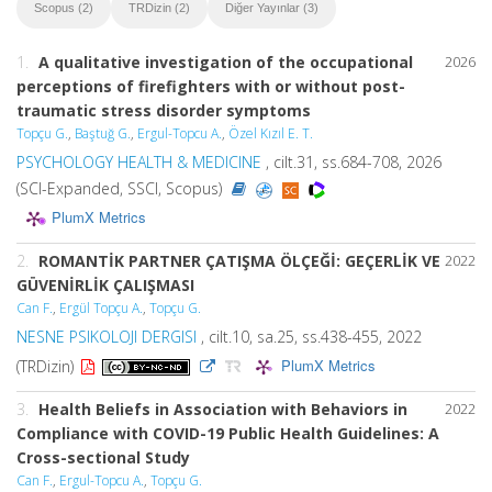
Scopus (2)
TRDizin (2)
Diğer Yayınlar (3)
1.
A qualitative investigation of the occupational
2026
perceptions of firefighters with or without post-
traumatic stress disorder symptoms
Topçu G.
,
Baştuğ G.
,
Ergul-Topcu A.
,
Özel Kızıl E. T.
PSYCHOLOGY HEALTH & MEDICINE
, cilt.31, ss.684-708, 2026
(SCI-Expanded, SSCI, Scopus)
PlumX Metrics
2.
ROMANTİK PARTNER ÇATIŞMA ÖLÇEĞİ: GEÇERLİK VE
2022
GÜVENİRLİK ÇALIŞMASI
Can F.
,
Ergül Topçu A.
,
Topçu G.
NESNE PSIKOLOJI DERGISI
, cilt.10, sa.25, ss.438-455, 2022
PlumX Metrics
(TRDizin)
3.
Health Beliefs in Association with Behaviors in
2022
Compliance with COVID-19 Public Health Guidelines: A
Cross-sectional Study
Can F.
,
Ergul-Topcu A.
,
Topçu G.