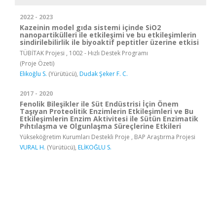
2022 - 2023
Kazeinin model gıda sistemi içinde SiO2
nanopartikülleri ile etkileşimi ve bu etkileşimlerin
sindirilebilirlik ile biyoaktif peptitler üzerine etkisi
TÜBİTAK Projesi , 1002 - Hızlı Destek Programı
(Proje Özeti)
Elikoğlu S.
(Yürütücü),
Dudak Şeker F. C.
2017 - 2020
Fenolik Bileşikler ile Süt Endüstrisi İçin Önem
Taşıyan Proteolitik Enzimlerin Etkileşimleri ve Bu
Etkileşimlerin Enzim Aktivitesi ile Sütün Enzimatik
Pıhtılaşma ve Olgunlaşma Süreçlerine Etkileri
Yükseköğretim Kurumları Destekli Proje , BAP Araştırma Projesi
VURAL H.
(Yürütücü),
ELİKOĞLU S.