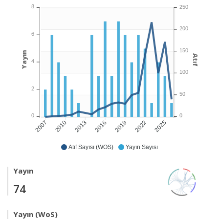
8
250
200
6
150
Yayın
Atıf
4
100
2
50
0
0
2010
2013
2016
2019
2022
2025
2007
Atıf Sayısı (WOS)
Yayın Sayısı
Yayın
74
Yayın (WoS)