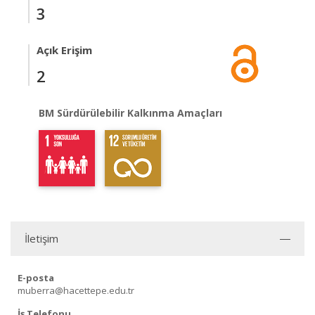
3
Açık Erişim
2
BM Sürdürülebilir Kalkınma Amaçları
İletişim
E-posta
muberra@hacettepe.edu.tr
İş Telefonu