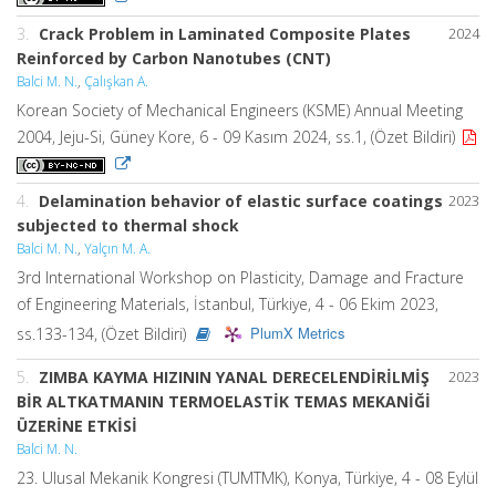
3.
Crack Problem in Laminated Composite Plates
2024
Reinforced by Carbon Nanotubes (CNT)
Balci M. N.
,
Çalışkan A.
Korean Society of Mechanical Engineers (KSME) Annual Meeting
2004, Jeju-Si, Güney Kore, 6 - 09 Kasım 2024, ss.1, (Özet Bildiri)
4.
Delamination behavior of elastic surface coatings
2023
subjected to thermal shock
Balci M. N.
,
Yalçın M. A.
3rd International Workshop on Plasticity, Damage and Fracture
of Engineering Materials, İstanbul, Türkiye, 4 - 06 Ekim 2023,
PlumX Metrics
ss.133-134, (Özet Bildiri)
5.
ZIMBA KAYMA HIZININ YANAL DERECELENDİRİLMİŞ
2023
BİR ALTKATMANIN TERMOELASTİK TEMAS MEKANİĞİ
ÜZERİNE ETKİSİ
Balci M. N.
23. Ulusal Mekanik Kongresi (TUMTMK), Konya, Türkiye, 4 - 08 Eylül