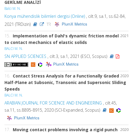
GERİLME ANALİZİ
Balci M. N.
Konya mühendislik bilimleri dergisi (Online)
, cilt.9, sa.1, ss.62-84,
PlumX Metrics
2021 (TRDizin)
15.
Implementation of Dahl's dynamic friction model
2021
to contact mechanics of elastic solids
BALCI M. N.
SN APPLIED SCIENCES
, cilt.3, sa.1, 2021 (ESCI, Scopus)
PlumX Metrics
16.
Contact Stress Analysis for a Functionally Graded
2020
Half-Plane at Subsonic, Transonic and Supersonic Sliding
Speeds
BALCI M. N.
ARABIAN JOURNAL FOR SCIENCE AND ENGINEERING
, cilt.45,
sa.11, ss.8895-8915, 2020 (SCI-Expanded, Scopus)
PlumX Metrics
17.
Moving contact problems involving a rigid punch
2020