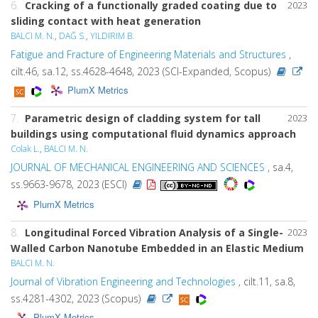
6.
Cracking of a functionally graded coating due to
2023
sliding contact with heat generation
BALCI M. N.
,
DAĞ S.
,
YILDIRIM B.
Fatigue and Fracture of Engineering Materials and Structures
,
cilt.46, sa.12, ss.4628-4648, 2023 (SCI-Expanded, Scopus)
PlumX Metrics
7.
Parametric design of cladding system for tall
2023
buildings using computational fluid dynamics approach
Colak L.
,
BALCI M. N.
JOURNAL OF MECHANICAL ENGINEERING AND SCIENCES
, sa.4,
ss.9663-9678, 2023 (ESCI)
PlumX Metrics
8.
Longitudinal Forced Vibration Analysis of a Single-
2023
Walled Carbon Nanotube Embedded in an Elastic Medium
BALCI M. N.
Journal of Vibration Engineering and Technologies
, cilt.11, sa.8,
ss.4281-4302, 2023 (Scopus)
PlumX Metrics