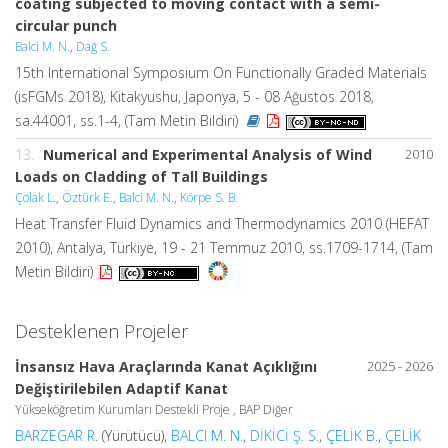
coating subjected to moving contact with a semi-
circular punch
Balci M. N.
,
Dağ S.
15th International Symposium On Functionally Graded Materials
(isFGMs 2018), Kitakyushu, Japonya, 5 - 08 Ağustos 2018,
sa.44001, ss.1-4, (Tam Metin Bildiri)
13.
Numerical and Experimental Analysis of Wind
2010
Loads on Cladding of Tall Buildings
Çolak L.
,
Öztürk E.
,
Balci M. N.
,
Körpe S. B.
Heat Transfer Fluid Dynamics and Thermodynamics 2010 (HEFAT
2010), Antalya, Türkiye, 19 - 21 Temmuz 2010, ss.1709-1714, (Tam
Metin Bildiri)
Desteklenen Projeler
İnsansız Hava Araçlarında Kanat Açıklığını
2025 - 2026
Değiştirilebilen Adaptif Kanat
Yükseköğretim Kurumları Destekli Proje , BAP Diğer
BARZEGAR R.
(Yürütücü),
BALCI M. N.
,
DİKİCİ Ş. S.
,
ÇELİK B.
,
ÇELİK