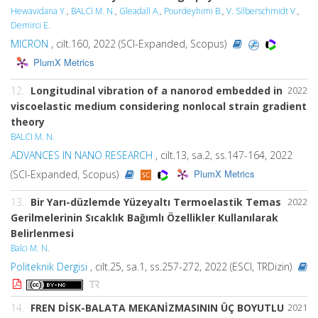
Hewavidana Y.
,
BALCİ M. N.
,
Gleadall A.
,
Pourdeyhimi B.
,
V. Silberschmidt V.
,
Demirci E.
MICRON
, cilt.160, 2022 (SCI-Expanded, Scopus)
PlumX Metrics
12.
Longitudinal vibration of a nanorod embedded in
2022
viscoelastic medium considering nonlocal strain gradient
theory
BALCI M. N.
ADVANCES IN NANO RESEARCH
, cilt.13, sa.2, ss.147-164, 2022
PlumX Metrics
(SCI-Expanded, Scopus)
13.
Bir Yarı-düzlemde Yüzeyaltı Termoelastik Temas
2022
Gerilmelerinin Sıcaklık Bağımlı Özellikler Kullanılarak
Belirlenmesi
Balci M. N.
Politeknik Dergisi
, cilt.25, sa.1, ss.257-272, 2022 (ESCI, TRDizin)
14.
FREN DİSK-BALATA MEKANİZMASININ ÜÇ BOYUTLU
2021