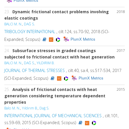
PlumX Metrics
23.
Dynamic frictional contact problems involving
2018
elastic coatings
BALCI M. N.
,
DAĞ S.
TRIBOLOGY INTERNATIONAL
, cilt.124, ss.70-92, 2018 (SCI-
PlumX Metrics
Expanded, Scopus)
24.
Subsurface stresses in graded coatings
2017
subjected to frictional contact with heat generation
BALCI M. N.
,
DAĞ S.
,
YILDIRIM B.
JOURNAL OF THERMAL STRESSES
, cilt.40, sa.4, ss.517-534, 2017
PlumX Metrics
(SCI-Expanded, Scopus)
25.
Analysis of frictional contacts with heat
2015
generation considering temperature dependent
properties
Balcı M. N.
,
Yıldırım B.
,
Dağ S.
INTERNATIONAL JOURNAL OF MECHANICAL SCIENCES
, cilt.101,
ss.59-69, 2015 (SCI-Expanded, Scopus)