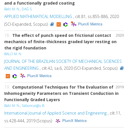
and a functionally graded coating
Balci M. N.
,
DAĞ S.
APPLIED MATHEMATICAL MODELLING
, cilt.81, ss.855-886, 2020
PlumX Metrics
(SCI-Expanded, Scopus)
18.
The effect of punch speed on frictional contact
2020
mechanics of finite-thickness graded layer resting on
the rigid foundation
BALCI M. N.
JOURNAL OF THE BRAZILIAN SOCIETY OF MECHANICAL SCIENCES
AND ENGINEERING
, cilt.42, sa.6, 2020 (SCI-Expanded, Scopus)
PlumX Metrics
19.
Computational Techniques for The Evaluation of
2019
Inhomogeneity Parameters on Transient Conduction in
Functionally Graded Layers
Balci M. N.
,
Sabuncuoğlu B.
International Journal of Applied Science and Engineering
, cilt.11,
PlumX Metrics
ss.428-444, 2019 (Scopus)