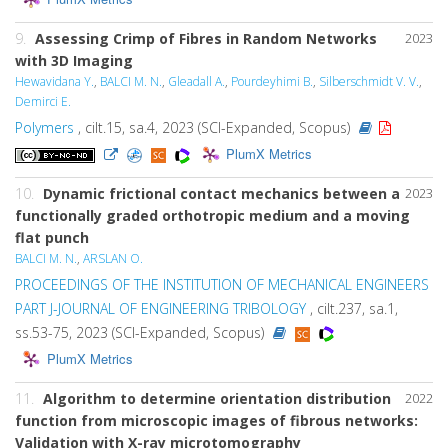
9.
Assessing Crimp of Fibres in Random Networks
2023
with 3D Imaging
Hewavidana Y.
,
BALCI M. N.
,
Gleadall A.
,
Pourdeyhimi B.
,
Silberschmidt V. V.
,
Demirci E.
Polymers
, cilt.15, sa.4, 2023 (SCI-Expanded, Scopus)
PlumX Metrics
10.
Dynamic frictional contact mechanics between a
2023
functionally graded orthotropic medium and a moving
flat punch
BALCI M. N.
,
ARSLAN O.
PROCEEDINGS OF THE INSTITUTION OF MECHANICAL ENGINEERS
PART J-JOURNAL OF ENGINEERING TRIBOLOGY
, cilt.237, sa.1,
ss.53-75, 2023 (SCI-Expanded, Scopus)
PlumX Metrics
11.
Algorithm to determine orientation distribution
2022
function from microscopic images of fibrous networks:
Validation with X-ray microtomography