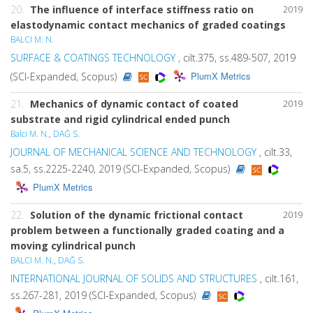
20.
The influence of interface stiffness ratio on
2019
elastodynamic contact mechanics of graded coatings
BALCI M. N.
SURFACE & COATINGS TECHNOLOGY
, cilt.375, ss.489-507, 2019
PlumX Metrics
(SCI-Expanded, Scopus)
21.
Mechanics of dynamic contact of coated
2019
substrate and rigid cylindrical ended punch
Balci M. N.
,
DAĞ S.
JOURNAL OF MECHANICAL SCIENCE AND TECHNOLOGY
, cilt.33,
sa.5, ss.2225-2240, 2019 (SCI-Expanded, Scopus)
PlumX Metrics
22.
Solution of the dynamic frictional contact
2019
problem between a functionally graded coating and a
moving cylindrical punch
BALCI M. N.
,
DAĞ S.
INTERNATIONAL JOURNAL OF SOLIDS AND STRUCTURES
, cilt.161,
ss.267-281, 2019 (SCI-Expanded, Scopus)