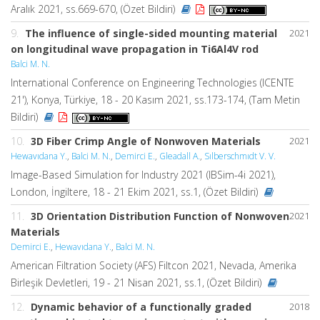
Aralık 2021, ss.669-670, (Özet Bildiri)
9.
The influence of single-sided mounting material
2021
on longitudinal wave propagation in Ti6Al4V rod
Balci M. N.
International Conference on Engineering Technologies (ICENTE
21'), Konya, Türkiye, 18 - 20 Kasım 2021, ss.173-174, (Tam Metin
Bildiri)
10.
3D Fiber Crimp Angle of Nonwoven Materials
2021
Hewavıdana Y.
,
Balci M. N.
,
Demirci E.
,
Gleadall A.
,
Sılberschmıdt V. V.
Image-Based Simulation for Industry 2021 (IBSim-4i 2021),
London, İngiltere, 18 - 21 Ekim 2021, ss.1, (Özet Bildiri)
11.
3D Orientation Distribution Function of Nonwoven
2021
Materials
Demirci E.
,
Hewavıdana Y.
,
Balci M. N.
American Filtration Society (AFS) Filtcon 2021, Nevada, Amerika
Birleşik Devletleri, 19 - 21 Nisan 2021, ss.1, (Özet Bildiri)
12.
Dynamic behavior of a functionally graded
2018