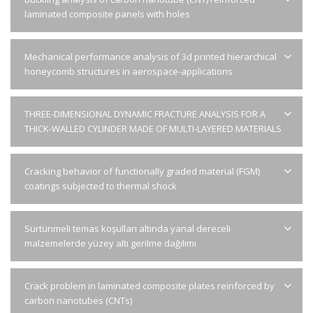
laminated composite panels with holes
Mechanical performance analysis of 3d printed hierarchical
honeycomb structures in aerospace-applications
THREE-DIMENSIONAL DYNAMIC FRACTURE ANALYSIS FOR A
THICK-WALLED CYLINDER MADE OF MULTI-LAYERED MATERIALS
Cracking behavior of functionally graded material (FGM)
coatings subjected to thermal shock
Sürtünmeli temas koşulları altında yanal dereceli
malzemelerde yüzey altı gerilme dağılımı
Crack problem in laminated composite plates reinforced by
carbon nanotubes (CNTs)