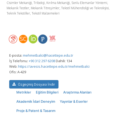
Cisimler Mekaniği, Triboloji, Kırılma Mekaniği, Sonlu Elemanlar Yöntemi,
Mekanik Testler, Mekanik Titreşimler, Tekstil Mühendisliği ve Teknolojisi,
Teknik Tekstiller, Tekstil Malzemeleri
E-posta:
mehmetbalci@hacettepe.edu.tr
İş Telefonu:
+90 312 297 6208
Dahili: 134
Web:
https://avesis.hacettepe.edu.tr/mehmetbalci
Ofis:
A-429
Özgeçmiş Dosyası İndir
Metrikler
Eğitim Bilgileri
Araştırma Alanları
Akademik İdari Deneyim
Yayınlar & Eserler
Proje & Patent & Tasarım