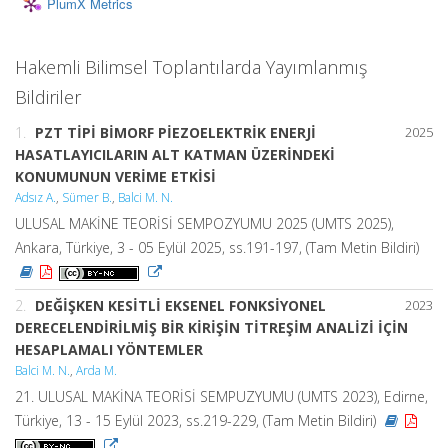
PlumX Metrics
Hakemli Bilimsel Toplantılarda Yayımlanmış
Bildiriler
1.
PZT TİPİ BİMORF PİEZOELEKTRİK ENERJİ
2025
HASATLAYICILARIN ALT KATMAN ÜZERİNDEKİ
KONUMUNUN VERİME ETKİSİ
Adsız A.
,
Sümer B.
,
Balci M. N.
ULUSAL MAKİNE TEORİSİ SEMPOZYUMU 2025 (UMTS 2025),
Ankara, Türkiye, 3 - 05 Eylül 2025, ss.191-197, (Tam Metin Bildiri)
2.
DEĞİŞKEN KESİTLİ EKSENEL FONKSİYONEL
2023
DERECELENDİRİLMİŞ BİR KİRİŞİN TİTREŞİM ANALİZİ İÇİN
HESAPLAMALI YÖNTEMLER
Balci M. N.
,
Arda M.
21. ULUSAL MAKİNA TEORİSİ SEMPUZYUMU (UMTS 2023), Edirne,
Türkiye, 13 - 15 Eylül 2023, ss.219-229, (Tam Metin Bildiri)