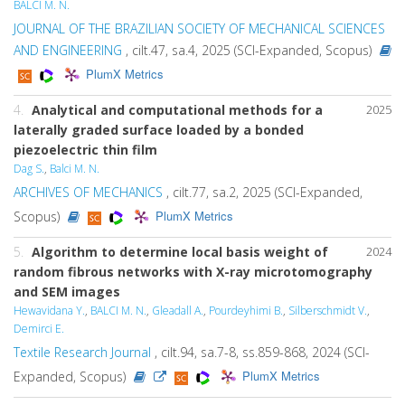
BALCI M. N.
JOURNAL OF THE BRAZILIAN SOCIETY OF MECHANICAL SCIENCES
AND ENGINEERING
, cilt.47, sa.4, 2025 (SCI-Expanded, Scopus)
PlumX Metrics
4.
Analytical and computational methods for a
2025
laterally graded surface loaded by a bonded
piezoelectric thin film
Dag S.
,
Balci M. N.
ARCHIVES OF MECHANICS
, cilt.77, sa.2, 2025 (SCI-Expanded,
PlumX Metrics
Scopus)
5.
Algorithm to determine local basis weight of
2024
random fibrous networks with X-ray microtomography
and SEM images
Hewavidana Y.
,
BALCI M. N.
,
Gleadall A.
,
Pourdeyhimi B.
,
Silberschmidt V.
,
Demirci E.
Textile Research Journal
, cilt.94, sa.7-8, ss.859-868, 2024 (SCI-
PlumX Metrics
Expanded, Scopus)