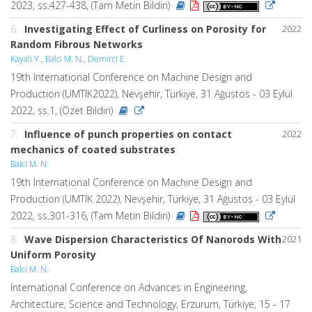
2023, ss.427-438, (Tam Metin Bildiri)
6.
Investigating Effect of Curliness on Porosity for
2022
Random Fibrous Networks
Kayalı Y.
,
Balci M. N.
,
Demirci E.
19th International Conference on Machine Design and
Production (UMTIK2022), Nevşehir, Türkiye, 31 Ağustos - 03 Eylül
2022, ss.1, (Özet Bildiri)
7.
Influence of punch properties on contact
2022
mechanics of coated substrates
Balci M. N.
19th International Conference on Machine Design and
Production (UMTIK 2022), Nevşehir, Türkiye, 31 Ağustos - 03 Eylül
2022, ss.301-316, (Tam Metin Bildiri)
8.
Wave Dispersion Characteristics Of Nanorods With
2021
Uniform Porosity
Balci M. N.
International Conference on Advances in Engineering,
Architecture, Science and Technology, Erzurum, Türkiye, 15 - 17