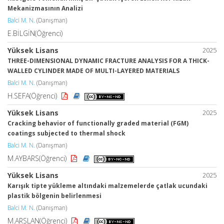
Mekanizmasının Analizi
Balci M. N.
(Danışman)
E.BİLGİN(Öğrenci)
Yüksek Lisans
2025
THREE-DIMENSIONAL DYNAMIC FRACTURE ANALYSIS FOR A THICK-
WALLED CYLINDER MADE OF MULTI-LAYERED MATERIALS
Balci M. N.
(Danışman)
H.SEFA(Öğrenci)
Yüksek Lisans
2025
Cracking behavior of functionally graded material (FGM)
coatings subjected to thermal shock
Balci M. N.
(Danışman)
M.AYBARS(Öğrenci)
Yüksek Lisans
2025
Karışık tipte yükleme altındaki malzemelerde çatlak ucundaki
plastik bölgenin belirlenmesi
Balci M. N.
(Danışman)
M.ARSLAN(Öğrenci)