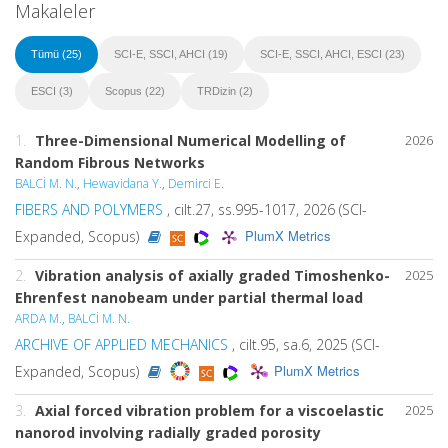
Makaleler
Tümü (25)
SCI-E, SSCI, AHCI (19)
SCI-E, SSCI, AHCI, ESCI (23)
ESCI (3)
Scopus (22)
TRDizin (2)
1.
Three-Dimensional Numerical Modelling of
2026
Random Fibrous Networks
BALCİ M. N.
,
Hewavidana Y.
,
Demirci E.
FIBERS AND POLYMERS
, cilt.27, ss.995-1017, 2026 (SCI-
PlumX Metrics
Expanded, Scopus)
2.
Vibration analysis of axially graded Timoshenko-
2025
Ehrenfest nanobeam under partial thermal load
ARDA M.
,
BALCİ M. N.
ARCHIVE OF APPLIED MECHANICS
, cilt.95, sa.6, 2025 (SCI-
PlumX Metrics
Expanded, Scopus)
3.
Axial forced vibration problem for a viscoelastic
2025
nanorod involving radially graded porosity