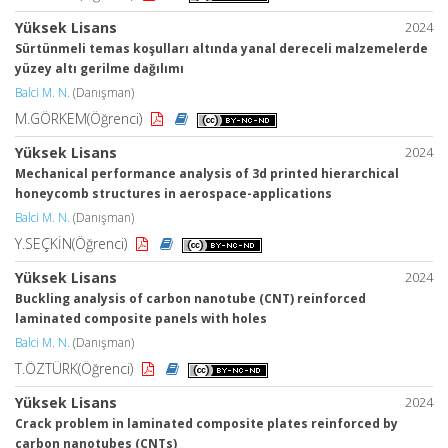
Yüksek Lisans
2024
Sürtünmeli temas koşulları altında yanal dereceli malzemelerde
yüzey altı gerilme dağılımı
Balci M. N.
(Danışman)
M.GÖRKEM(Öğrenci)
Yüksek Lisans
2024
Mechanical performance analysis of 3d printed hierarchical
honeycomb structures in aerospace-applications
Balci M. N.
(Danışman)
Y.SEÇKİN(Öğrenci)
Yüksek Lisans
2024
Buckling analysis of carbon nanotube (CNT) reinforced
laminated composite panels with holes
Balci M. N.
(Danışman)
T.ÖZTÜRK(Öğrenci)
Yüksek Lisans
2024
Crack problem in laminated composite plates reinforced by
carbon nanotubes (CNTs)