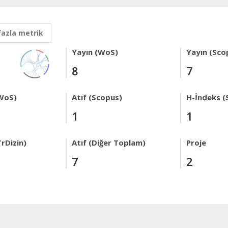
fazla metrik
Yayın (WoS)
Yayın (Sco
8
7
WoS)
Atıf (Scopus)
H-İndeks (
1
1
rDizin)
Atıf (Diğer Toplam)
Proje
7
2