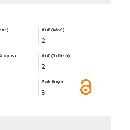
pus)
Atıf (WoS)
2
Scopus)
Atıf (TrDizin)
2
Açık Erişim
3