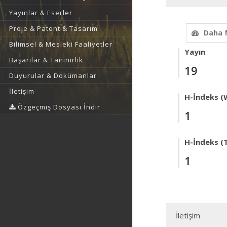
Yayınlar & Eserler
Proje & Patent & Tasarım
Daha 
Bilimsel & Mesleki Faaliyetler
Yayın
Başarılar & Tanınırlık
19
Duyurular & Dokümanlar
İletişim
H-İndeks (
Özgeçmiş Dosyası İndir
1
H-İndeks (T
1
İletişim