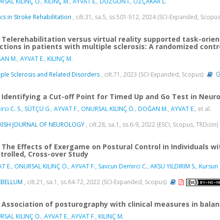
SAL KILINÇ Ö.
,
KILINÇ M.
,
AYVAT E.
,
DÜZGÜN İ.
,
ÖZÇAKAR L.
cs in Stroke Rehabilitation
, cilt.31, sa.5, ss.501-512, 2024 (SCI-Expanded, Scopu
Telerehabilitation versus virtual reality supported task-orie
ctions in patients with multiple sclerosis: A randomized contr
AN M.
,
AYVAT E.
,
KILINÇ M.
iple Sclerosis and Related Disorders
, cilt.71, 2023 (SCI-Expanded, Scopus)
Identifying a Cut-off Point for Timed Up and Go Test in Neu
rci C. S.
,
SÜTÇÜ G.
,
AYVAT F.
,
ONURSAL KILINÇ Ö.
,
DOĞAN M.
,
AYVAT E.
, et al.
KISH JOURNAL OF NEUROLOGY
, cilt.28, sa.1, ss.6-9, 2022 (ESCI, Scopus, TRDizin)
The Effects of Exergame on Postural Control in Individuals w
trolled, Cross-over Study
T E.
,
ONURSAL KILINÇ Ö.
,
AYVAT F.
,
Savcun Demirci C.
,
AKSU YILDIRIM S.
,
Kursun 
EBELLUM
, cilt.21, sa.1, ss.64-72, 2022 (SCI-Expanded, Scopus)
Association of posturography with clinical measures in balanc
SAL KILINÇ Ö.
,
AYVAT E.
,
AYVAT F.
,
KILINÇ M.