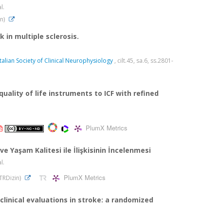
al.
in)
k in multiple sclerosis.
 Italian Society of Clinical Neurophysiology
, cilt.45, sa.6, ss.2801-
quality of life instruments to ICF with refined
PlumX Metrics
 Yaşam Kalitesi ile İlişkisinin İncelenmesi
al.
PlumX Metrics
(TRDizin)
clinical evaluations in stroke: a randomized