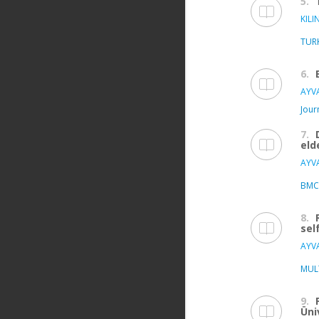
5.
KILI
TUR
6.
AYVA
Jour
7.
eld
AYVA
BMC
8.
sel
AYVA
MUL
9.
Üni