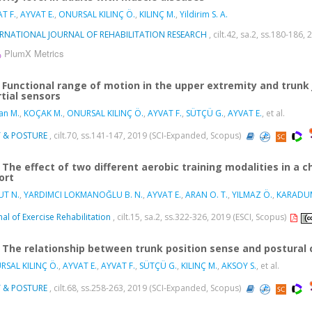
T F.
,
AYVAT E.
,
ONURSAL KILINÇ Ö.
,
KILINÇ M.
,
Yildirim S. A.
ERNATIONAL JOURNAL OF REHABILITATION RESEARCH
, cilt.42, sa.2, ss.180-186
PlumX Metrics
Functional range of motion in the upper extremity and trunk 
rtial sensors
an M.
,
KOÇAK M.
,
ONURSAL KILINÇ Ö.
,
AYVAT F.
,
SÜTÇÜ G.
,
AYVAT E.
, et al.
T & POSTURE
, cilt.70, ss.141-147, 2019 (SCI-Expanded, Scopus)
The effect of two different aerobic training modalities in a ch
ort
UT N.
,
YARDIMCI LOKMANOĞLU B. N.
,
AYVAT E.
,
ARAN O. T.
,
YILMAZ Ö.
,
KARADUM
nal of Exercise Rehabilitation
, cilt.15, sa.2, ss.322-326, 2019 (ESCI, Scopus)
The relationship between trunk position sense and postural co
SAL KILINÇ Ö.
,
AYVAT E.
,
AYVAT F.
,
SÜTÇÜ G.
,
KILINÇ M.
,
AKSOY S.
, et al.
T & POSTURE
, cilt.68, ss.258-263, 2019 (SCI-Expanded, Scopus)