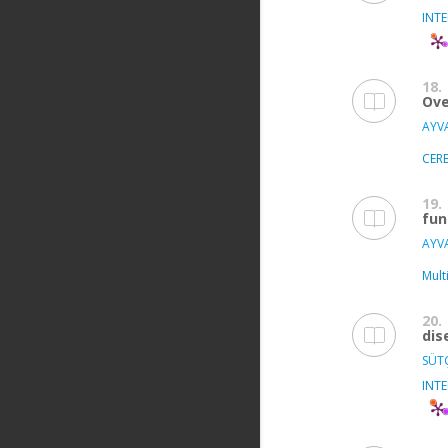
INT
18.
Ove
AYVA
CER
19.
fun
AYVA
Mult
20.
dis
SÜT
INT