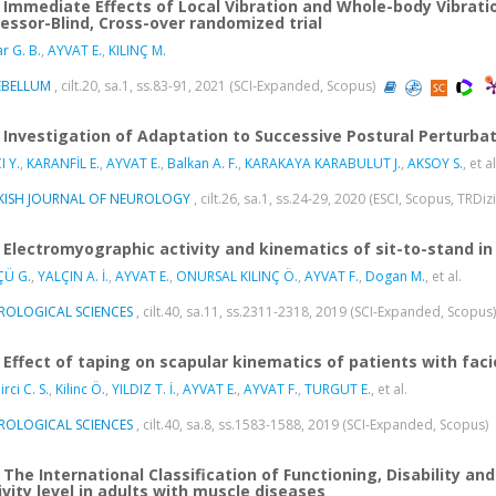
Immediate Effects of Local Vibration and Whole-body Vibratio
essor-Blind, Cross-over randomized trial
r G. B.
,
AYVAT E.
,
KILINÇ M.
EBELLUM
, cilt.20, sa.1, ss.83-91, 2021 (SCI-Expanded, Scopus)
Investigation of Adaptation to Successive Postural Perturbati
I Y.
,
KARANFİL E.
,
AYVAT E.
,
Balkan A. F.
,
KARAKAYA KARABULUT J.
,
AKSOY S.
, et al
KISH JOURNAL OF NEUROLOGY
, cilt.26, sa.1, ss.24-29, 2020 (ESCI, Scopus, TRDiz
Electromyographic activity and kinematics of sit-to-stand in
ÇÜ G.
,
YALÇIN A. İ.
,
AYVAT E.
,
ONURSAL KILINÇ Ö.
,
AYVAT F.
,
Dogan M.
, et al.
ROLOGICAL SCIENCES
, cilt.40, sa.11, ss.2311-2318, 2019 (SCI-Expanded, Scopus
Effect of taping on scapular kinematics of patients with fa
rci C. S.
,
Kilinc Ö.
,
YILDIZ T. İ.
,
AYVAT E.
,
AYVAT F.
,
TURGUT E.
, et al.
ROLOGICAL SCIENCES
, cilt.40, sa.8, ss.1583-1588, 2019 (SCI-Expanded, Scopus)
The International Classification of Functioning, Disability an
ivity level in adults with muscle diseases