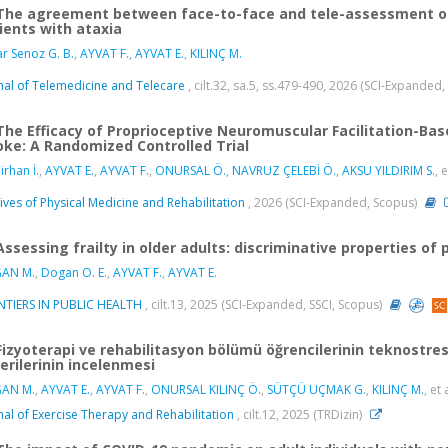
The agreement between face-to-face and tele-assessment of a
ients with ataxia
r Senoz G. B.
,
AYVAT F.
,
AYVAT E.
,
KILINÇ M.
nal of Telemedicine and Telecare
, cilt.32, sa.5, ss.479-490, 2026 (SCI-Expanded
The Efficacy of Proprioceptive Neuromuscular Facilitation-Bas
oke: A Randomized Controlled Trial
rhan İ.
,
AYVAT E.
,
AYVAT F.
,
ONURSAL Ö.
,
NAVRUZ ÇELEBİ Ö.
,
AKSU YILDIRIM S.
, e
ives of Physical Medicine and Rehabilitation
, 2026 (SCI-Expanded, Scopus)
Assessing frailty in older adults: discriminative properties of 
AN M.
,
Dogan O. E.
,
AYVAT F.
,
AYVAT E.
TIERS IN PUBLIC HEALTH
, cilt.13, 2025 (SCI-Expanded, SSCI, Scopus)
Fizyoterapi ve rehabilitasyon bölümü öğrencilerinin teknostres s
erilerinin incelenmesi
AN M.
,
AYVAT E.
,
AYVAT F.
,
ONURSAL KILINÇ Ö.
,
SÜTÇÜ UÇMAK G.
,
KILINÇ M.
, et 
nal of Exercise Therapy and Rehabilitation
, cilt.12, 2025 (TRDizin)