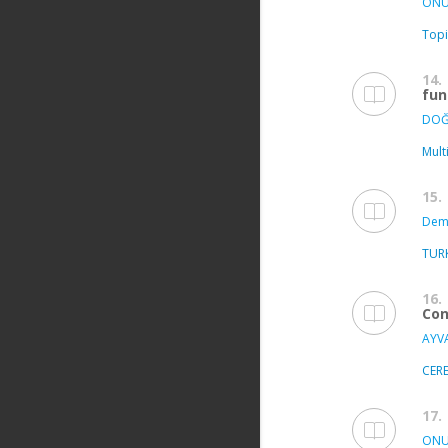
ONUR
Topi
14.
fun
DOĞ
Mult
15.
Demi
TUR
16.
Con
AYVA
CER
17.
ONUR