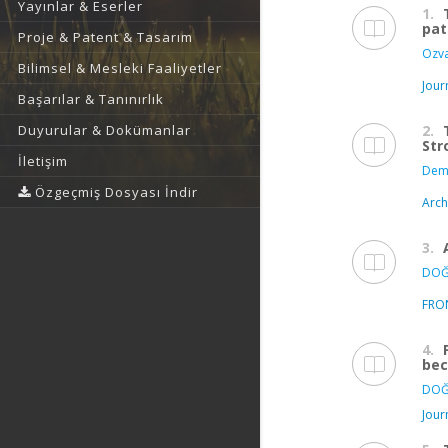
Yayınlar & Eserler
1.
pat
Proje & Patent & Tasarım
Ozva
Bilimsel & Mesleki Faaliyetler
Jour
Başarılar & Tanınırlık
2.
Duyurular & Dokümanlar
Str
İletişim
Demi
Özgeçmiş Dosyası İndir
Arch
3.
DOĞ
FRON
4.
bec
DOĞ
Jour