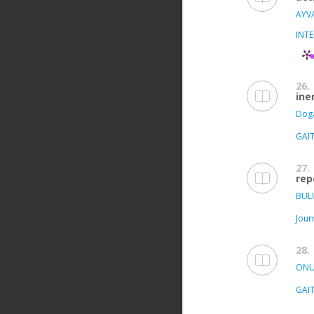
AYVA
INT
26.
ine
Dog
GAI
27.
rep
BUL
Jour
28.
ONUR
GAI