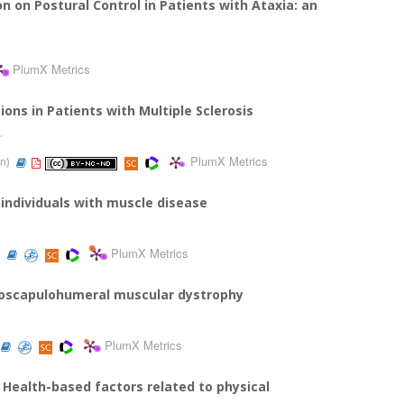
n on Postural Control in Patients with Ataxia: an
PlumX Metrics
ons in Patients with Multiple Sclerosis
.
PlumX Metrics
in)
 individuals with muscle disease
PlumX Metrics
)
cioscapulohumeral muscular dystrophy
PlumX Metrics
d Health-based factors related to physical