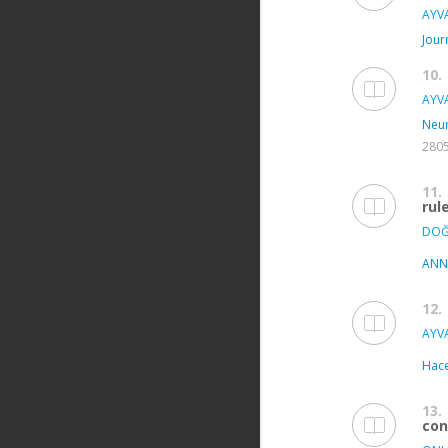
AYVA
Jour
10.
AYVA
Neur
2805
11.
rul
DOĞ
ANN
12.
AYVA
Hace
13.
con