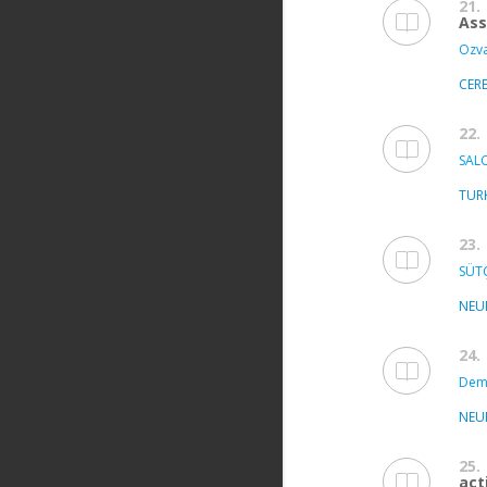
21.
Ass
Ozva
CER
22.
SALC
TUR
23.
SÜT
NEU
24.
Demi
NEU
25.
act