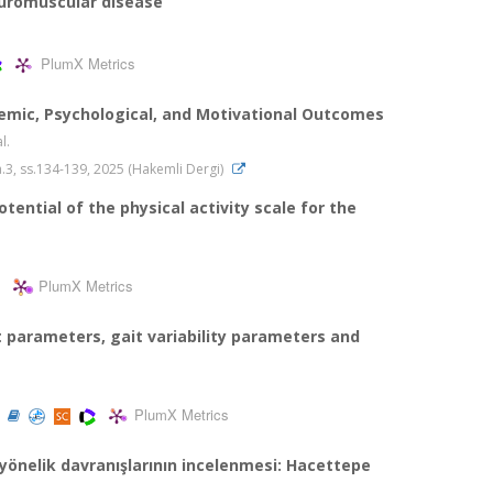
euromuscular disease
PlumX Metrics
emic, Psychological, and Motivational Outcomes
al.
 sa.3, ss.134-139, 2025 (Hakemli Dergi)
tential of the physical activity scale for the
PlumX Metrics
it parameters, gait variability parameters and
PlumX Metrics
)
 yönelik davranışlarının incelenmesi: Hacettepe