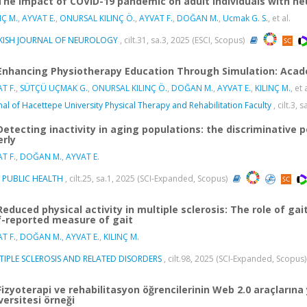
The impact of COVID-19 pandemic on adult individuals with n
NÇ M.
,
AYVAT E.
,
ONURSAL KILINÇ Ö.
,
AYVAT F.
,
DOĞAN M.
,
Ucmak G. S.
, et al.
KISH JOURNAL OF NEUROLOGY
, cilt.31, sa.3, 2025 (ESCI, Scopus)
Enhancing Physiotherapy Education Through Simulation: Acad
T F.
,
SÜTÇÜ UÇMAK G.
,
ONURSAL KILINÇ Ö.
,
DOĞAN M.
,
AYVAT E.
,
KILINÇ M.
, et 
nal of Hacettepe University Physical Therapy and Rehabilitation Faculty
, cilt.3,
Detecting inactivity in aging populations: the discriminative po
erly
T F.
,
DOĞAN M.
,
AYVAT E.
 PUBLIC HEALTH
, cilt.25, sa.1, 2025 (SCI-Expanded, Scopus)
Reduced physical activity in multiple sclerosis: The role of ga
f-reported measure of gait
T F.
,
DOĞAN M.
,
AYVAT E.
,
KILINÇ M.
TIPLE SCLEROSIS AND RELATED DISORDERS
, cilt.98, 2025 (SCI-Expanded, Scopus
Fizyoterapi ve rehabilitasyon öğrencilerinin Web 2.0 araçlarına
versitesi örneği