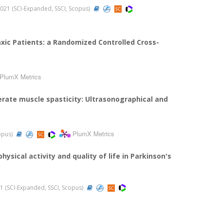
, 2021 (SCI-Expanded, SSCI, Scopus)
axic Patients: a Randomized Controlled Cross-
PlumX Metrics
derate muscle spasticity: Ultrasonographical and
PlumX Metrics
copus)
ysical activity and quality of life in Parkinson's
2021 (SCI-Expanded, SSCI, Scopus)