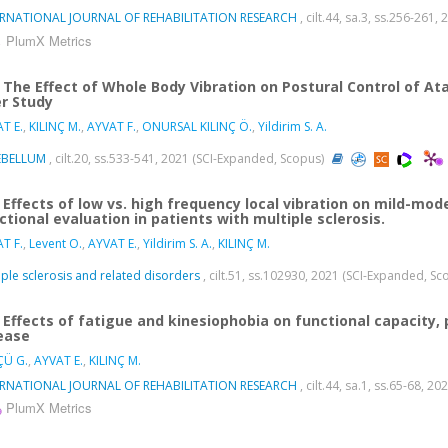
ERNATIONAL JOURNAL OF REHABILITATION RESEARCH
, cilt.44, sa.3, ss.256-261
PlumX Metrics
The Effect of Whole Body Vibration on Postural Control of At
r Study
T E.
,
KILINÇ M.
,
AYVAT F.
,
ONURSAL KILINÇ Ö.
,
Yildirim S. A.
EBELLUM
, cilt.20, ss.533-541, 2021 (SCI-Expanded, Scopus)
Effects of low vs. high frequency local vibration on mild-mo
ctional evaluation in patients with multiple sclerosis.
T F.
,
Levent O.
,
AYVAT E.
,
Yildirim S. A.
,
KILINÇ M.
iple sclerosis and related disorders
, cilt.51, ss.102930, 2021 (SCI-Expanded, S
Effects of fatigue and kinesiophobia on functional capacity, ph
ease
ÇÜ G.
,
AYVAT E.
,
KILINÇ M.
ERNATIONAL JOURNAL OF REHABILITATION RESEARCH
, cilt.44, sa.1, ss.65-68, 
PlumX Metrics