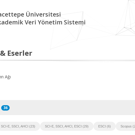
cettepe Üniversitesi
kademik Veri Yönetim Sistemi
 & Eserler
ın Ağı
36
SCI-E, SSCI, AHCI (23)
SCI-E, SSCI, AHCI, ESCI (29)
ESCI (6)
Scopus (