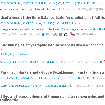
T F.
,
DOĞAN M.
,
AYVAT E.
,
ONURSAL KILINÇ Ö.
,
SÜTÇÜ UÇMAK G.
,
KILINÇ M.
, et 
nal of Exercise Therapy and Rehabilitation
, cilt.11, sa.3, ss.198-205, 2024 (TRDiz
Usefulness of the Berg Balance Scale for prediction of fall ris
T E.
,
DOĞAN M.
,
AYVAT F.
,
Kılınç Ö.
,
SÜTÇÜ G.
,
KILINÇ M.
, et al.
ological sciences : official journal of the Italian Neurological Society and of the
PlumX Metrics
, 2024 (SCI-Expanded, Scopus)
The linking of amyotrophic lateral sclerosis disease-specific 
es
AN M.
,
Arya E.
,
AYVAT E.
ALS OF CLINICAL AND ANALYTICAL MEDICINE
, sa.4, ss.270-276, 2024 (ESCI)
Parkinson Hastalarında Gövde Bozukluğunun Hastalık Şiddeti ve
T E.
,
AYVAT F.
,
DOĞAN M.
,
ONURSAL KILINÇ Ö.
,
SÜTÇÜ UÇMAK G.
,
KILINÇ M.
, et 
ttepe Üniversitesi Sağlık Bilimleri Fakültesi Dergisi
, cilt.11, sa.1, ss.38-47, 2024 
Effects of scapulo-humeral training on ultrasonographic and 
trolled trial