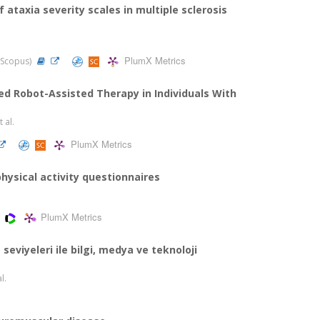
taxia severity scales in multiple sclerosis
PlumX Metrics
, Scopus)
ed Robot-Assisted Therapy in Individuals With
t al.
PlumX Metrics
physical activity questionnaires
PlumX Metrics
eviyeleri ile bilgi, medya ve teknoloji
al.