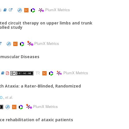
PlumX Metrics
s)
nted circuit therapy on upper limbs and trunk
olled study
PlumX Metrics
romuscular Diseases
PlumX Metrics
ith Ataxia: a Rater-Blinded, Randomized
O.
, et al.
PlumX Metrics
e rehabilitation of ataxic patients