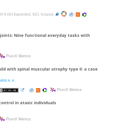
, 2019 (SCI-Expanded, SSCI, Scopus)
joints: Nine functional everyday tasks with
PlumX Metrics
ild with spinal muscular atrophy type II: a case
AN A. A.
PlumX Metrics
ntrol in ataxic individuals
PlumX Metrics