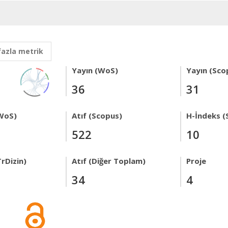
fazla metrik
Yayın (WoS)
Yayın (Sco
36
31
WoS)
Atıf (Scopus)
H-İndeks (
522
10
rDizin)
Atıf (Diğer Toplam)
Proje
34
4