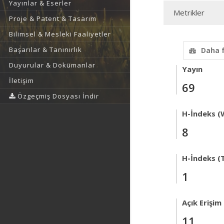
Yayınlar & Eserler
Metrikler
Proje & Patent & Tasarım
Bilimsel & Mesleki Faaliyetler
Başarılar & Tanınırlık
Daha 
Duyurular & Dokümanlar
Yayın
İletişim
69
Özgeçmiş Dosyası İndir
H-İndeks (
8
H-İndeks (T
1
Açık Erişim
11