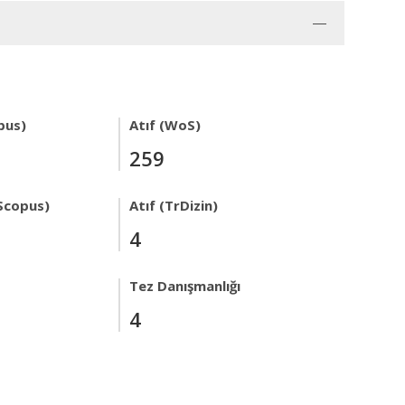
pus)
Atıf (WoS)
259
Scopus)
Atıf (TrDizin)
4
Tez Danışmanlığı
4