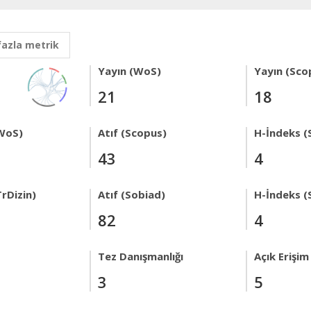
fazla metrik
Yayın (WoS)
Yayın (Sco
21
18
WoS)
Atıf (Scopus)
H-İndeks (
43
4
rDizin)
Atıf (Sobiad)
H-İndeks (
82
4
Tez Danışmanlığı
Açık Erişim
3
5