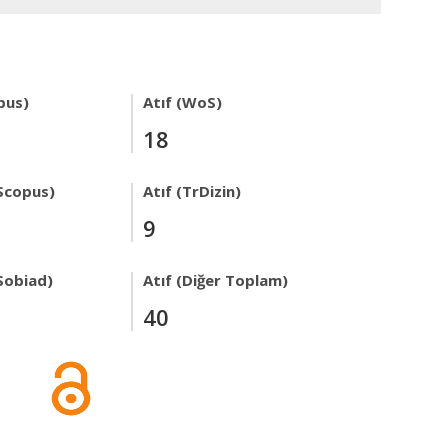
pus)
Atıf (WoS)
18
Scopus)
Atıf (TrDizin)
9
Sobiad)
Atıf (Diğer Toplam)
40