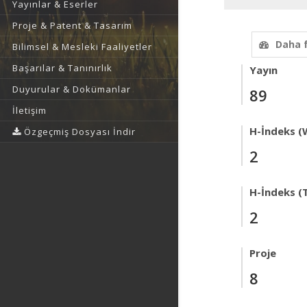
Yayınlar & Eserler
Proje & Patent & Tasarım
Daha 
Bilimsel & Mesleki Faaliyetler
Başarılar & Tanınırlık
Yayın
Duyurular & Dokümanlar
89
İletişim
H-İndeks (
Özgeçmiş Dosyası İndir
2
H-İndeks (T
2
Proje
8