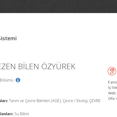
Sistemi
SEZEN BİLEN ÖZYÜREK
ji Bölümü
E-pos
İş Te
Web:
Ofis:
ları:
Tarım ve Çevre Bilimleri (AGE), Çevre / Ekoloji, ÇEVRE
anları:
Su Bilimi