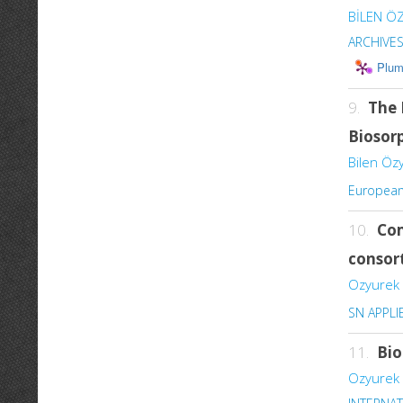
BİLEN ÖZ
ARCHIVE
Plum
9.
The 
Biosor
Bilen Öz
European 
10.
Com
consor
Ozyurek 
SN APPLI
11.
Bio
Ozyurek 