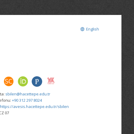
English
ta:
sbilen@hacettepe.edu.tr
lefonu:
+90 312 297 8024
https://avesis.hacettepe.edu.tr/sbilen
CZ 07