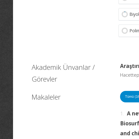
Biyo
Poli
Akademik Ünvanlar /
Araştır
Hacettepe
Görevler
Makaleler
Tümü (1
1.
A ne
Biosur
and ch