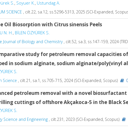
yürek S.
,
Soyuer K.
,
Ustundag A.
UM SCIENCE
, cilt.22, sa.12, ss.5296-5313, 2025 (SCI-Expanded, Scopu
e Oil Biosorption with Citrus sinensis Peels
 N. H.
,
BİLEN ÖZYÜREK S.
 Journal of Biology and Chemistry
, cilt.52, sa.3, ss.147-159, 2024 (TRD
mparative study for petroleum removal capacities of 
ed in sodium alginate, sodium alginate/poly(vinyl a
YÜREK S.
m Science
, cilt.21, sa.1, ss.705-715, 2024 (SCI-Expanded, Scopus)
nced petroleum removal with a novel biosurfactant 
illing cuttings of offshore Akçakoca-5 in the Black S
YÜREK S.
y Science and Engineering
, cilt.231, 2023 (SCI-Expanded, Scopus)