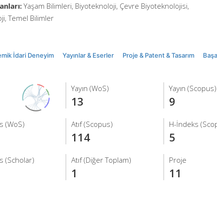
anları:
Yaşam Bilimleri, Biyoteknoloji, Çevre Biyoteknolojisi,
ji, Temel Bilimler
mik İdari Deneyim
Yayınlar & Eserler
Proje & Patent & Tasarım
Başar
Yayın (WoS)
Yayın (Scopus)
13
9
s (WoS)
Atıf (Scopus)
H-İndeks (Sco
114
5
s (Scholar)
Atıf (Diğer Toplam)
Proje
1
11