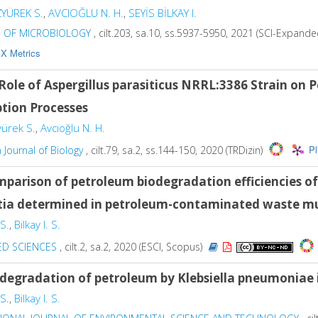
YÜREK S.
,
AVCIOĞLU N. H.
,
SEYİS BİLKAY I.
S OF MICROBIOLOGY
, cilt.203, sa.10, ss.5937-5950, 2021 (SCI-Expand
X Metrics
Role of Aspergillus parasiticus NRRL:3386 Strain on
ption Processes
yürek S.
,
Avcıoğlu N. H.
P
Journal of Biology
, cilt.79, sa.2, ss.144-150, 2020 (TRDizin)
parison of petroleum biodegradation efficiencies of 
tia determined in petroleum-contaminated waste mu
S.
,
Bilkay I. S.
ED SCIENCES
, cilt.2, sa.2, 2020 (ESCI, Scopus)
degradation of petroleum by Klebsiella pneumoniae is
S.
,
Bilkay I. S.