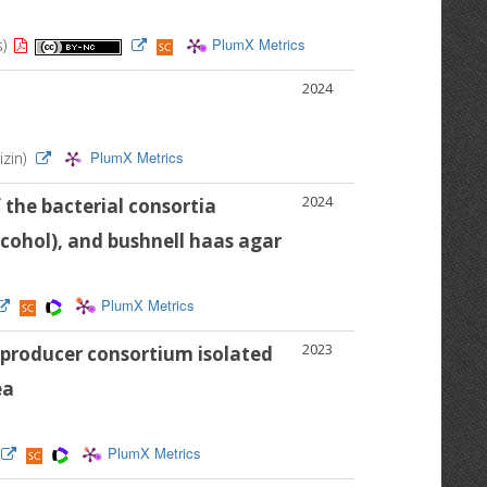
PlumX Metrics
s)
2024
PlumX Metrics
izin)
2024
the bacterial consortia
lcohol), and bushnell haas agar
PlumX Metrics
2023
producer consortium isolated
ea
PlumX Metrics