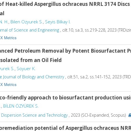
of Heat-killed Aspergillus ochraceus NRRL 3174 Discs
al
N. H.
,
Bilen Ozyurek S.
,
Seyis Bilkay I.
ournal of Science and Engineering
, cilt.10, sa.3, ss.219-228, 2023 (TRDizi
X Metrics
nced Petroleum Removal by Potent Biosurfactant Pro
Isolated from an Oil Field
yurek S.
,
Soyuer K.
 Journal of Biology and Chemistry
, cilt.51, sa.2, ss.141-152, 2023 (TRD
X Metrics
co-friendly approach to biosurfactant production us
.
,
BİLEN ÖZYÜREK S.
f Dispersion Science and Technology
, 2023 (SCI-Expanded, Scopus)
remediation potential of Aspergillus ochraceus NR