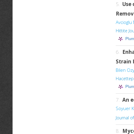
5.
Use 
Remov
Avcioglu 
Hittite J
Plum
6.
Enha
Strain 
Bilen Oz
Hacettepe
Plum
7.
An e
Soyuer K
Journal o
8.
Myco