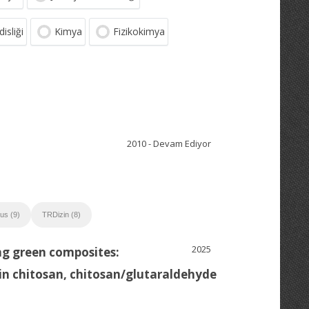
isliği
Kimya
Fizikokimya
2010 - Devam Ediyor
us (9)
TRDizin (8)
2025
ng green composites:
in chitosan, chitosan/glutaraldehyde