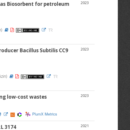
2023
 as Biosorbent for petroleum
n)
2023
ducer Bacillus Subtilis CC9
izin)
2023
ing low-cost wastes
PlumX Metrics
2021
RL 3174