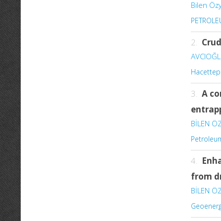
Bilen Öz
PETROLE
2.
Crud
AVCIOĞLU
Hacettepe
3.
A co
entrapp
BİLEN ÖZ
Petroleu
4.
Enha
from dr
BİLEN ÖZ
Geoenerg