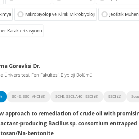
kimya
Mikrobiyoloji ve Klinik Mikrobiyoloji
Jeofizik Mühend
mer Karakterizasyonu
ma Görevlisi Dr.
 Üniversitesi, Fen Fakültesi, Biyoloji Bölümü
6)
SCI-E, SSCI, AHCI (8)
SCI-E, SSCI, AHCI, ESCI (9)
ESCI (1)
Scop
w approach to remediation of crude oil with promisi
factant-producing Bacillus sp. consortium entrapped 
itosan/Na-bentonite