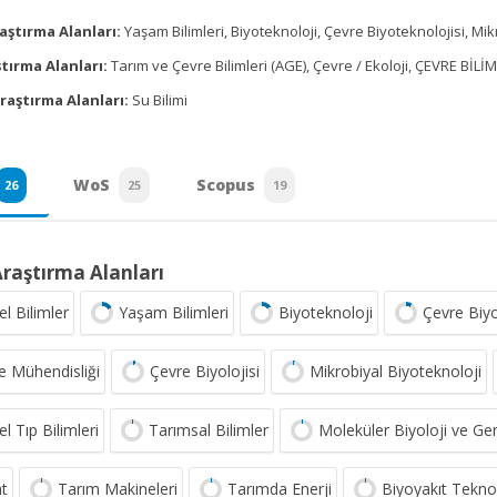
aştırma Alanları:
Yaşam Bilimleri, Biyoteknoloji, Çevre Biyoteknolojisi, Mik
tırma Alanları:
Tarım ve Çevre Bilimleri (AGE), Çevre / Ekoloji, ÇEVRE BİLİ
raştırma Alanları:
Su Bilimi
WoS
Scopus
26
25
19
Araştırma Alanları
l Bilimler
Yaşam Bilimleri
Biyoteknoloji
Çevre Biyo
e Mühendisliği
Çevre Biyolojisi
Mikrobiyal Biyoteknoloji
l Tıp Bilimleri
Tarımsal Bilimler
Moleküler Biyoloji ve Ge
at
Tarım Makineleri
Tarımda Enerji
Biyoyakıt Teknol