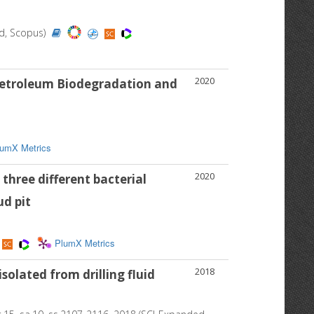
ed, Scopus)
2020
 Petroleum Biodegradation and
lumX Metrics
2020
three different bacterial
d pit
PlumX Metrics
2018
olated from drilling fluid