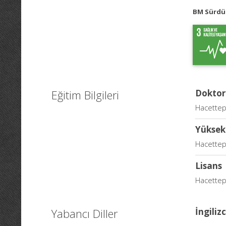
BM Sürdür
Eğitim Bilgileri
Doktor
Hacettepe
Yüksek
Hacettepe
Lisans
Hacettepe
Yabancı Diller
İngiliz