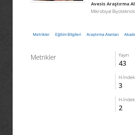
Avesis Araştırma Al
Mikrobiyal Biyoteknolo
Metrikler
Eğitim Bilgileri
Araştırma Alanları
Akade
Yayın
Metrikler
43
H-İndek
3
H-İndek
2