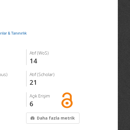
ılar & Tanınırlık
Atıf (WoS)
14
pus)
Atıf (Scholar)
21
Açık Erişim
6
Daha fazla metrik