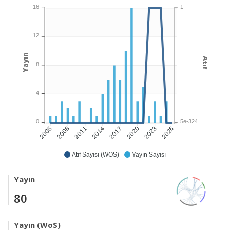
1
16
12
Yayın
Atıf
8
4
5e-324
0
2008
2011
2014
2017
2020
2023
2026
2005
Atıf Sayısı (WOS)
Yayın Sayısı
Yayın
80
Yayın (WoS)