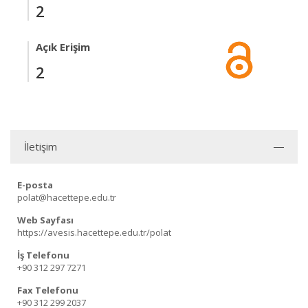
2
Açık Erişim
2
İletişim
E-posta
polat@hacettepe.edu.tr
Web Sayfası
https://avesis.hacettepe.edu.tr/polat
İş Telefonu
+90 312 297 7271
Fax Telefonu
+90 312 299 2037