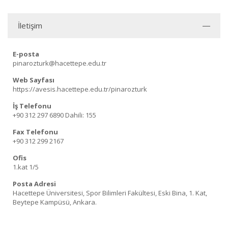
İletişim
E-posta
pinarozturk@hacettepe.edu.tr
Web Sayfası
https://avesis.hacettepe.edu.tr/pinarozturk
İş Telefonu
+90 312 297 6890
Dahili: 155
Fax Telefonu
+90 312 299 2167
Ofis
1.kat 1/5
Posta Adresi
Hacettepe Üniversitesi, Spor Bilimleri Fakültesi, Eski Bina, 1. Kat,
Beytepe Kampüsü, Ankara.