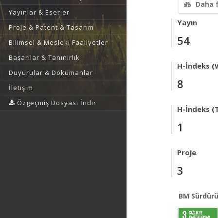
Daha 
Yayınlar & Eserler
Yayın
Proje & Patent & Tasarım
54
Bilimsel & Mesleki Faaliyetler
Başarılar & Tanınırlık
H-İndeks (
Duyurular & Dokümanlar
8
İletişim
Özgeçmiş Dosyası İndir
H-İndeks (T
1
Proje
3
BM Sürdürü