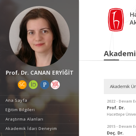
Ha
A
Akademi
Prof. Dr. CANAN ERYİĞİT
Akademik Ün
Ana Sayfa
2022 - Devam E
Prof. Dr.
Eğitim Bilgileri
Hacettepe Ünivers
Araştırma Alanları
2015 - Devam E
Akademik İdari Deneyim
Doç. Dr.