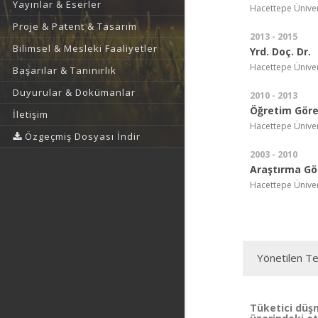
Yayınlar & Eserler
Hacettepe Ünivers
Proje & Patent & Tasarım
2013 - 2015
Bilimsel & Mesleki Faaliyetler
Yrd. Doç. Dr.
Hacettepe Ünivers
Başarılar & Tanınırlık
Duyurular & Dokümanlar
2010 - 2013
Öğretim Görev
İletişim
Hacettepe Ünivers
Özgeçmiş Dosyası İndir
2003 - 2010
Araştırma Gör
Hacettepe Ünivers
Yönetilen Te
Tüketici düşm