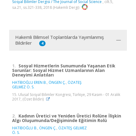
Sosyal Bilimler Dergisi / The Journal of Social Science
, cilt.5,
sa.21, ss.321-338, 2018 (Hakemli Dergi)
Hakemli Bilimsel Toplantılarda Yayımlanmış
Bildiriler
4
1.
Sosyal Hizmetlerin Sunumunda Yaşanan Etik
Sorunlar: Sosyal Hizmet Uzmanlarının Alan
Deneyimi Anlatıları
HATİBOĞLU EREN B.
,
ÖNGEN Ç.
,
ÖZATEŞ
GELMEZ Ö. S.
15. Ulusal Sosyal Bilimler Kongresi, Türkiye, 29 Kasım - 01 Aralık
2017, (Özet Bildiri)
2.
Kadının Üretici ve Yeniden Üretici Rolüne İlişkin
Algı Oluşumunda/Değişiminde Eğitimin Rolü
HATİBOĞLU B.
,
ÖNGEN Ç.
,
ÖZATEŞ GELMEZ
Ö. S.