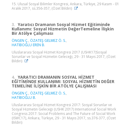
15. Ulusal Sosyal Bilimler Kongresi, Ankara, Türkiye, 29 Kasım - 01
Aralık 2017, ss.356-357, (Özet Bildiri)
3.
Yaratıcı Dramanın Sosyal Hizmet Eğitiminde
Kullanımı: Sosyal Hizmetin DeğerTemeline İlişkin
Bir Atölye Çalışması
ÖNGEN Ç.
,
ÖZATEŞ GELMEZ Ö. S.
,
HATİBOĞLU EREN B.
Uluslararası Sosyal Hizmet Kongresi 2017 (USHK17)Sosyal
Sorunlar ve Sosyal Hizmetin Geleceği, 29 - 31 Mayıs 2017, (Özet
Bildiri)
4.
YARATICI DRAMANIN SOSYAL HİZMET
EĞİTİMİNDE KULLANIMI: SOSYAL HİZMETİN DEĞER
TEMELİNE İLİŞKİN BİR ATÖLYE ÇALIŞMASI
ÖNGEN Ç.
,
ÖZATEŞ GELMEZ Ö. S.
,
HATİBOĞLU B.
Uluslararası Sosyal Hizmet Kongresi 2017: Sosyal Sorunlar ve
Sosyal Hizmetin Geleceği (USHK 2017) International Social Work
Congress 2017: Social Problems and The Future of Social Work
(ISWC17), Ankara, Türkiye, 29 - 31 Mayıs 2017, ss.376-377, (Özet
Bildiri)