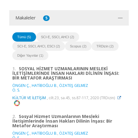
Makaleler
5
Tümü (5)
SCI-E, SSCI, AHCI (2)
SCI-E, SSCI, AHCI, ESCI (2)
Scopus (2)
TRDizin (2)
Diğer Yayınlar (1)
1.
SOSYAL HİZMET UZMANLARININ MESLEKİ
İLETİŞİMLERİNDE İNSAN HAKLARI DİLİNİN İNŞASI:
BİR METAFOR ARAŞTIRMASI
ÖNGEN Ç.
,
HATİBOĞLU B.
,
ÖZATEŞ GELMEZ
Ö. S.
KÜLTÜR VE İLETİŞİM
, cilt.23, sa.45, ss.87-117, 2020 (TRDizin)
2.
Sosyal Hizmet Uzmanlarının Mesleki
İletişimlerinde İnsan Hakları Dilinin İnşası: Bir
Metafor Araştırması
ÖNGEN Ç.
,
HATİBOĞLU B.
,
ÖZATEŞ GELMEZ
Ö. S.