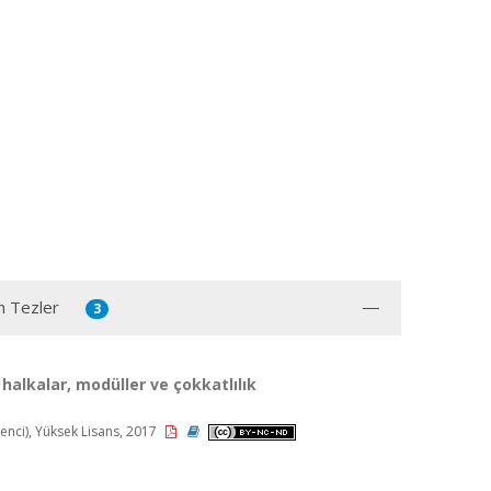
n Tezler
3
halkalar, modüller ve çokkatlılık
nci), Yüksek Lisans, 2017