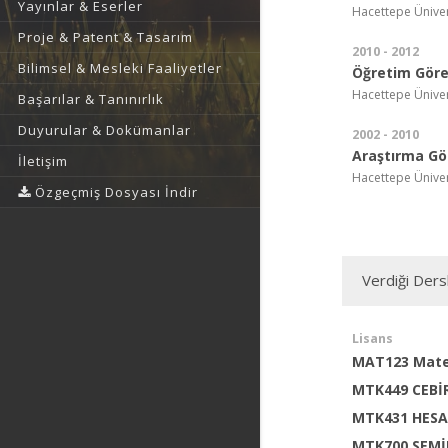
Yayınlar & Eserler
Hacettepe Üniver
Proje & Patent & Tasarım
2010 - 2012
Bilimsel & Mesleki Faaliyetler
Öğretim Görev
Hacettepe Üniver
Başarılar & Tanınırlık
Duyurular & Dokümanlar
2002 - 2010
Araştırma Gör
İletişim
Hacettepe Üniver
Özgeçmiş Dosyası İndir
Verdiği Ders
Lisans
MAT123 Mate
MTK449 CEBİ
MTK431 HESA
MTK700 SEM