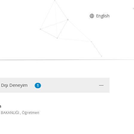
English
 Dışı Deneyim
1
n
M BAKANLIĞI , Öğretmen