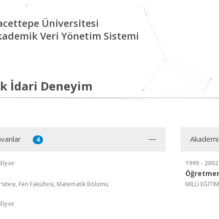
cettepe Üniversitesi
kademik Veri Yönetim Sistemi
k İdari Deneyim
vanlar
Akademi
4
diyor
1999 - 2002
Öğretme
sitesi, Fen Fakültesi, Matematik Bölümü
MİLLİ EĞİTİ
diyor