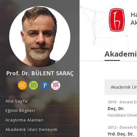
Ha
A
Akademi
Prof. Dr. BÜLENT SARAÇ
Akademik Ün
Ana Sayfa
2018 - Devam E
Doç. Dr.
Eğitim Bilgileri
Hacettepe Üniver
Araştırma Alanları
2012 - Devam E
Akademik İdari Deneyim
Yrd. Doç. Dr.