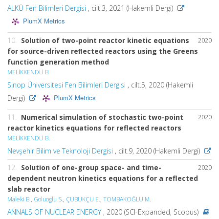
ALKÜ Fen Bilimleri Dergisi
, cilt.3, 2021 (Hakemli Dergi)
PlumX Metrics
10.
Solution of two-point reactor kinetic equations
2020
for source-driven reﬂected reactors using the Greens
function generation method
MELİKKENDLİ B.
Sinop Üniversitesi Fen Bilimleri Dergisi
, cilt.5, 2020 (Hakemli
PlumX Metrics
Dergi)
11.
Numerical simulation of stochastic two-point
2020
reactor kinetics equations for reflected reactors
MELİKKENDLİ B.
Nevşehir Bilim ve Teknoloji Dergisi
, cilt.9, 2020 (Hakemli Dergi)
12.
Solution of one-group space- and time-
2020
dependent neutron kinetics equations for a reflected
slab reactor
Maleki B.
,
Goluoglu S.
,
ÇUBUKÇU E.
,
TOMBAKOĞLU M.
ANNALS OF NUCLEAR ENERGY
, 2020 (SCI-Expanded, Scopus)