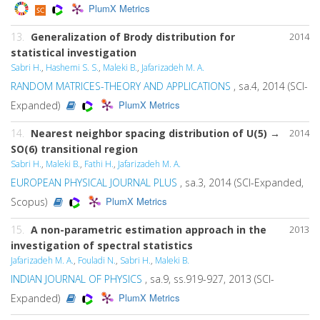
PlumX Metrics
13.
Generalization of Brody distribution for
2014
statistical investigation
Sabri H.
,
Hashemi S. S.
,
Maleki B.
,
Jafarizadeh M. A.
RANDOM MATRICES-THEORY AND APPLICATIONS
, sa.4, 2014 (SCI-
PlumX Metrics
Expanded)
14.
Nearest neighbor spacing distribution of U(5) →
2014
SO(6) transitional region
Sabri H.
,
Maleki B.
,
Fathi H.
,
Jafarizadeh M. A.
EUROPEAN PHYSICAL JOURNAL PLUS
, sa.3, 2014 (SCI-Expanded,
PlumX Metrics
Scopus)
15.
A non-parametric estimation approach in the
2013
investigation of spectral statistics
Jafarizadeh M. A.
,
Fouladi N.
,
Sabri H.
,
Maleki B.
INDIAN JOURNAL OF PHYSICS
, sa.9, ss.919-927, 2013 (SCI-
PlumX Metrics
Expanded)