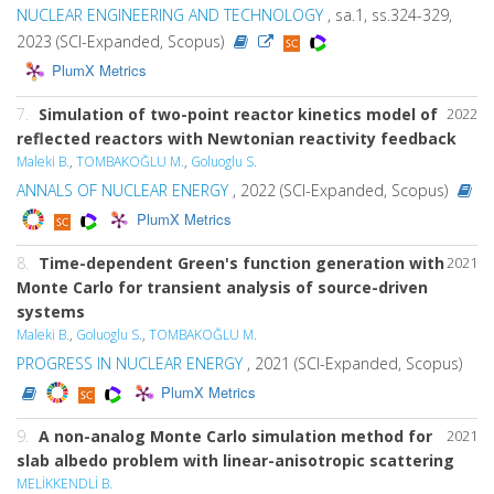
NUCLEAR ENGINEERING AND TECHNOLOGY
, sa.1, ss.324-329,
2023 (SCI-Expanded, Scopus)
PlumX Metrics
7.
Simulation of two-point reactor kinetics model of
2022
reflected reactors with Newtonian reactivity feedback
Maleki B.
,
TOMBAKOĞLU M.
,
Goluoglu S.
ANNALS OF NUCLEAR ENERGY
, 2022 (SCI-Expanded, Scopus)
PlumX Metrics
8.
Time-dependent Green's function generation with
2021
Monte Carlo for transient analysis of source-driven
systems
Maleki B.
,
Goluoglu S.
,
TOMBAKOĞLU M.
PROGRESS IN NUCLEAR ENERGY
, 2021 (SCI-Expanded, Scopus)
PlumX Metrics
9.
A non-analog Monte Carlo simulation method for
2021
slab albedo problem with linear-anisotropic scattering
MELİKKENDLİ B.