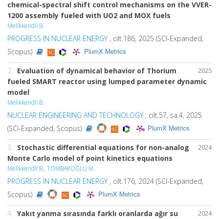
chemical-spectral shift control mechanisms on the VVER-
1200 assembly fueled with
UO
2 and
MOX
fuels
Melikkendli B.
PROGRESS IN NUCLEAR ENERGY
, cilt.186, 2025 (SCI-Expanded,
PlumX Metrics
Scopus)
2.
Evaluation of dynamical behavior of Thorium
2025
fueled SMART reactor using lumped parameter dynamic
model
Melikkendli B.
NUCLEAR ENGINEERING AND TECHNOLOGY
, cilt.57, sa.4, 2025
PlumX Metrics
(SCI-Expanded, Scopus)
3.
Stochastic differential equations for non-analog
2024
Monte Carlo model of point kinetics equations
Melikkendli B.
,
TOMBAKOĞLU M.
PROGRESS IN NUCLEAR ENERGY
, cilt.176, 2024 (SCI-Expanded,
PlumX Metrics
Scopus)
4.
Yakıt yanma sırasında farklı oranlarda ağır su
2024