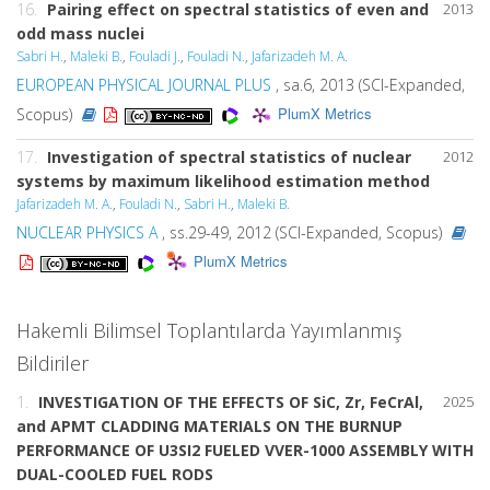
16.
Pairing effect on spectral statistics of even and
2013
odd mass nuclei
Sabri H.
,
Maleki B.
,
Fouladi J.
,
Fouladi N.
,
Jafarizadeh M. A.
EUROPEAN PHYSICAL JOURNAL PLUS
, sa.6, 2013 (SCI-Expanded,
PlumX Metrics
Scopus)
17.
Investigation of spectral statistics of nuclear
2012
systems by maximum likelihood estimation method
Jafarizadeh M. A.
,
Fouladi N.
,
Sabri H.
,
Maleki B.
NUCLEAR PHYSICS A
, ss.29-49, 2012 (SCI-Expanded, Scopus)
PlumX Metrics
Hakemli Bilimsel Toplantılarda Yayımlanmış
Bildiriler
1.
INVESTIGATION OF THE EFFECTS OF SiC, Zr, FeCrAl,
2025
and APMT CLADDING MATERIALS ON THE BURNUP
PERFORMANCE OF U3SI2 FUELED VVER-1000 ASSEMBLY WITH
DUAL-COOLED FUEL RODS