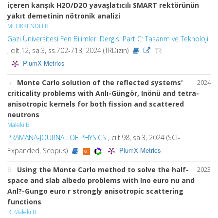
içeren karışık H2O/D2O yavaşlatıcılı SMART rektörünün
yakıt demetinin nötronik analizi
MELİKKENDLİ B.
Gazi Üniversitesi Fen Bilimleri Dergisi Part C: Tasarım ve Teknoloji
, cilt.12, sa.3, ss.702-713, 2024 (TRDizin)
PlumX Metrics
5.
Monte Carlo solution of the reflected systems'
2024
criticality problems with Anlı-Güngör, Inönü and tetra-
anisotropic kernels for both fission and scattered
neutrons
Maleki B.
PRAMANA-JOURNAL OF PHYSICS
, cilt.98, sa.3, 2024 (SCI-
PlumX Metrics
Expanded, Scopus)
6.
Using the Monte Carlo method to solve the half-
2023
space and slab albedo problems with Ino euro nu and
Anl?-Gungo euro r strongly anisotropic scattering
functions
R. Maleki B.