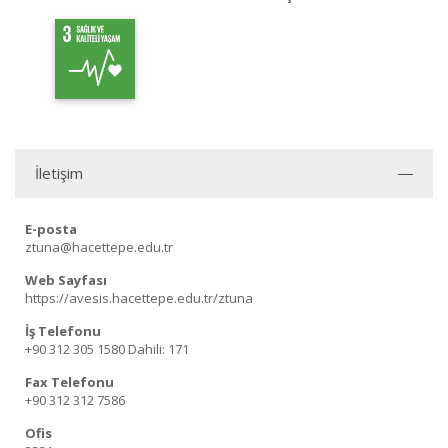
İletişim
E-posta
ztuna@hacettepe.edu.tr
Web Sayfası
https://avesis.hacettepe.edu.tr/ztuna
İş Telefonu
+90 312 305 1580
Dahili: 171
Fax Telefonu
+90 312 312 7586
Ofis