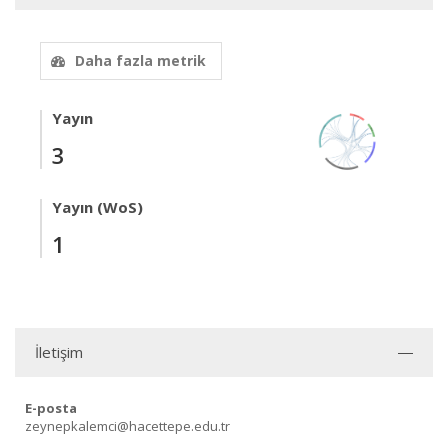
Daha fazla metrik
Yayın
3
Yayın (WoS)
1
İletişim
E-posta
zeynepkalemci@hacettepe.edu.tr