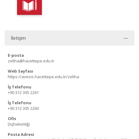
İletişim
E-posta
zeliha@hacettepe.edu.tr
Web Sayfası
https://avesis.hacettepe.edu.tr/zeliha
İş Telefonu
+90 312 305 2261
İş Telefonu
+90 312 305 2260
Ofis
Dişhekimliği
Posta Adresi