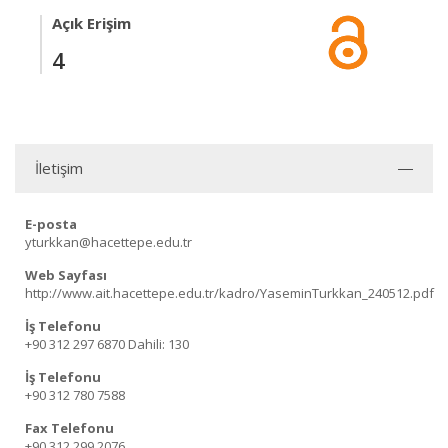
Açık Erişim
4
İletişim
E-posta
yturkkan@hacettepe.edu.tr
Web Sayfası
http://www.ait.hacettepe.edu.tr/kadro/YaseminTurkkan_240512.pdf
İş Telefonu
+90 312 297 6870
Dahili: 130
İş Telefonu
+90 312 780 7588
Fax Telefonu
+90 312 299 2076