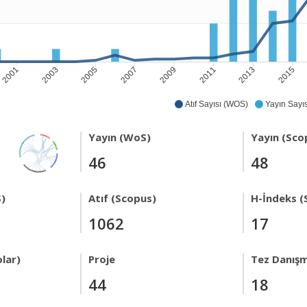
2001
2003
2005
2007
2009
2011
2013
2015
Atıf Sayısı (WOS)
Yayın Sayıs
Yayın (WoS)
Yayın (Sco
46
48
)
Atıf (Scopus)
H-İndeks (
1062
17
lar)
Proje
Tez Danışm
44
18