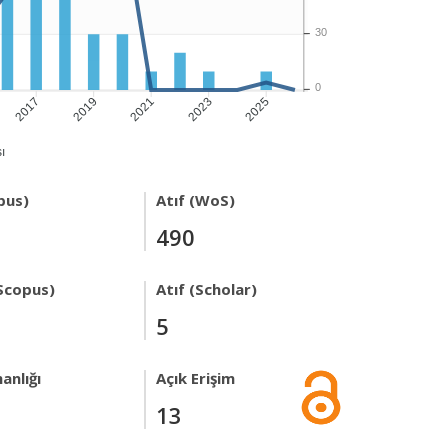
30
0
2017
2019
2021
2023
2025
ı
pus)
Atıf (WoS)
490
Scopus)
Atıf (Scholar)
5
anlığı
Açık Erişim
13