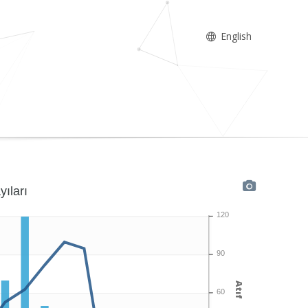
English
yıları
120
90
Atıf
60