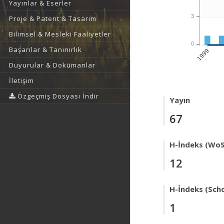
Yayınlar & Eserler
3
Proje & Patent & Tasarım
Bilimsel & Mesleki Faaliyetler
0
Başarılar & Tanınırlık
1999
Duyurular & Dokümanlar
İletişim
Özgeçmiş Dosyası İndir
Yayın
67
H-İndeks (WoS
12
H-İndeks (Scho
1