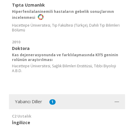
Tıpta Uzmanlık
Hiperfenilalaninemili hastaların gebelik sonuçlarının
incelenmesi
Hacettepe Üniversitesi, Tıp Fakültesi (Türkçe), Dahili Tıp Bilimleri
Bölümü
2010
Doktora
Kas dejenerasyonunda ve farklılaşmasında Klf5 geninin
rolünün araştırılması
Hacettepe Üniversitesi, Sağlık Bilimleri Enstitüsü, Tıbbi Biyoloji
A.B.D.
Yabancı Diller
1
C2 Ustalık
İngilizce