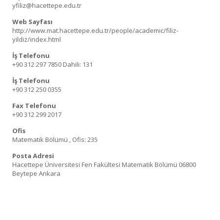
yfiliz@hacettepe.edu.tr
Web Sayfası
http://www.mat.hacettepe.edu.tr/people/academic/filiz-
yildiz/index.html
İş Telefonu
+90 312 297 7850
Dahili: 131
İş Telefonu
+90 312 250 0355
Fax Telefonu
+90 312 299 2017
Ofis
Matematik Bölümü , Ofis: 235
Posta Adresi
Hacettepe Üniversitesi Fen Fakültesi Matematik Bölümü 06800
Beytepe Ankara