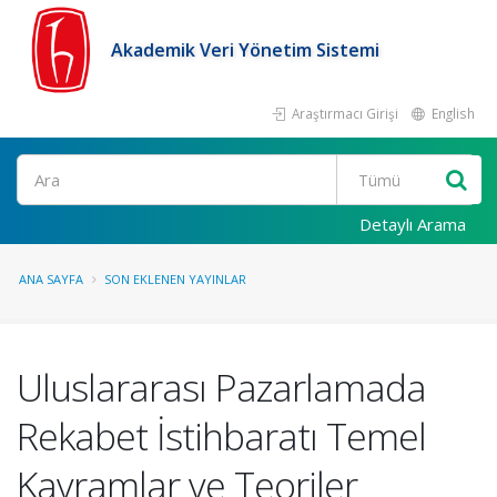
Akademik Veri Yönetim Sistemi
Araştırmacı Girişi
English
Ara
Detaylı Arama
ANA SAYFA
SON EKLENEN YAYINLAR
Uluslararası Pazarlamada
Rekabet İstihbaratı Temel
Kavramlar ve Teoriler