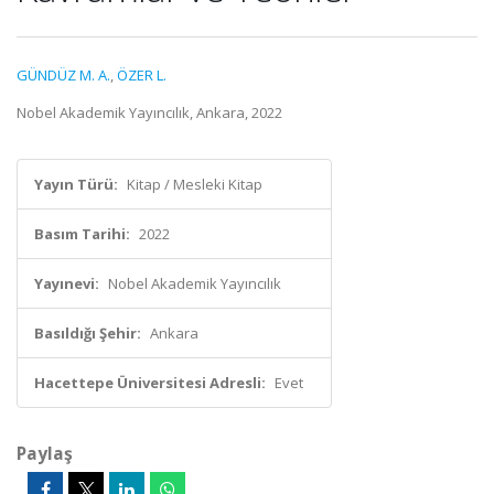
GÜNDÜZ M. A.
,
ÖZER L.
Nobel Akademik Yayıncılık, Ankara, 2022
Yayın Türü:
Kitap / Mesleki Kitap
Basım Tarihi:
2022
Yayınevi:
Nobel Akademik Yayıncılık
Basıldığı Şehir:
Ankara
Hacettepe Üniversitesi Adresli:
Evet
Paylaş