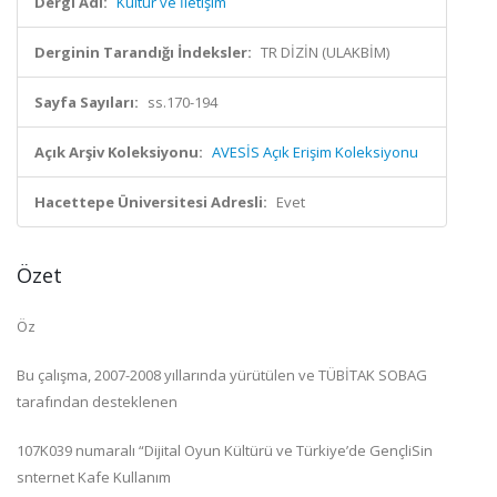
Dergi Adı:
Kültür ve İletişim
Derginin Tarandığı İndeksler:
TR DİZİN (ULAKBİM)
Sayfa Sayıları:
ss.170-194
Açık Arşiv Koleksiyonu:
AVESİS Açık Erişim Koleksiyonu
Hacettepe Üniversitesi Adresli:
Evet
Özet
Öz
Bu çalışma, 2007-2008 yıllarında yürütülen ve TÜBİTAK SOBAG
tarafından desteklenen
107K039 numaralı “Dijital Oyun Kültürü ve Türkiye’de GençliSin
snternet Kafe Kullanım