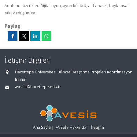
Anahtar sözcükler: Dijital oyun, oyun kültürü, atıf analizi, boylamsal
etki, özdüşünüm.
Paylaş
İletişim Bilgileri
Hacettepe Üniversitesi Bilimsel Araştırma Projeleri Koordinasyon
Birimi
avesis@hacettepe.edu.tr
Ana Sayfa
|
AVESİS Hakkında
|
İletişim