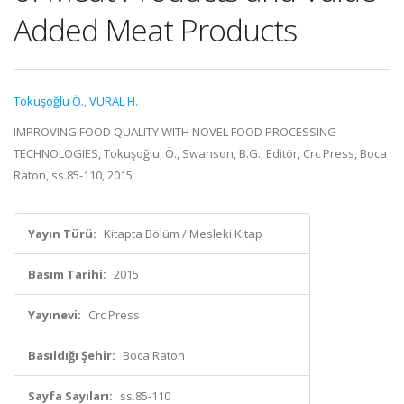
Added Meat Products
Tokuşoğlu Ö.
,
VURAL H.
IMPROVING FOOD QUALITY WITH NOVEL FOOD PROCESSING
TECHNOLOGIES, Tokuşoğlu, Ö., Swanson, B.G., Editör, Crc Press, Boca
Raton, ss.85-110, 2015
Yayın Türü:
Kitapta Bölüm / Mesleki Kitap
Basım Tarihi:
2015
Yayınevi:
Crc Press
Basıldığı Şehir:
Boca Raton
Sayfa Sayıları:
ss.85-110