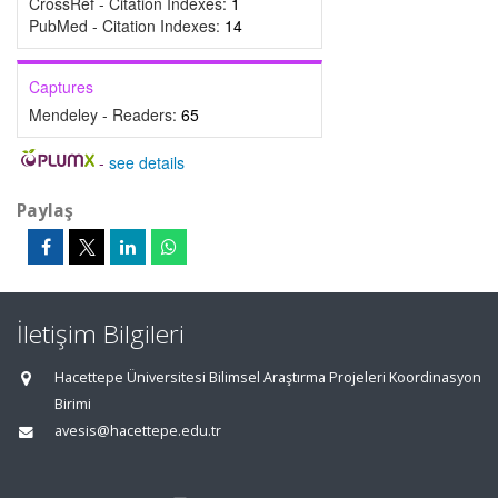
CrossRef - Citation Indexes:
1
PubMed - Citation Indexes:
14
Captures
Mendeley - Readers:
65
-
see details
Paylaş
İletişim Bilgileri
Hacettepe Üniversitesi Bilimsel Araştırma Projeleri Koordinasyon
Birimi
avesis@hacettepe.edu.tr