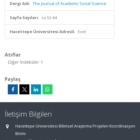
Dergi Adı:
The Journal of Academic Social Science
Sayfa Sayıları:
ss.52-64
Hacettepe Üniversitesi Adresli:
Evet
Atıflar
Diğer İndeksler: 1
Paylaş
İletişim Bilgileri
Hacettepe Üniversitesi Bilimsel Araştırma Projeleri Koordinasyon
Birimi