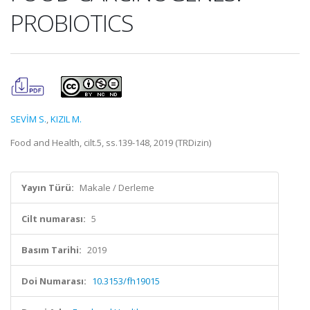
PROBIOTICS
SEVİM S.
,
KIZIL M.
Food and Health, cilt.5, ss.139-148, 2019 (TRDizin)
Yayın Türü:
Makale / Derleme
Cilt numarası:
5
Basım Tarihi:
2019
Doi Numarası:
10.3153/fh19015