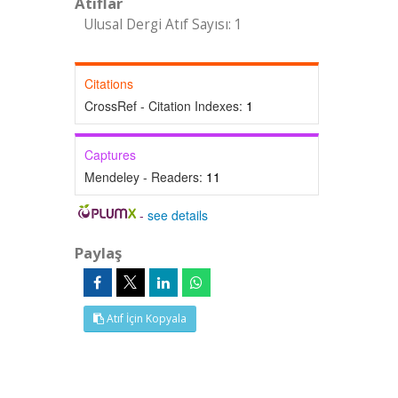
Atıflar
Ulusal Dergi Atıf Sayısı: 1
Citations
CrossRef - Citation Indexes:
1
Captures
Mendeley - Readers:
11
-
see details
Paylaş
Atıf İçin Kopyala