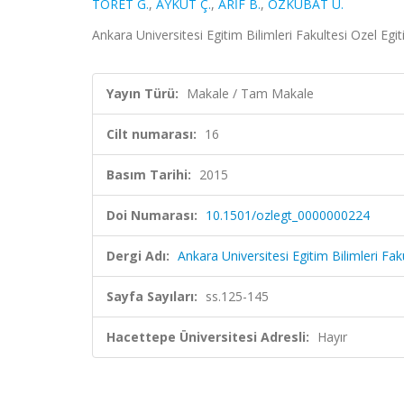
TÖRET G.
,
AYKUT Ç.
,
ARİF B.
,
ÖZKUBAT U.
Ankara Universitesi Egitim Bilimleri Fakultesi Ozel Egi
Yayın Türü:
Makale / Tam Makale
Cilt numarası:
16
Basım Tarihi:
2015
Doi Numarası:
10.1501/ozlegt_0000000224
Dergi Adı:
Ankara Universitesi Egitim Bilimleri Fak
Sayfa Sayıları:
ss.125-145
Hacettepe Üniversitesi Adresli:
Hayır