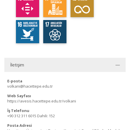
İletişim
E-posta
volkani@hacettepe.edu.tr
Web Sayfası
https://avesis.hacettepe.edu.tr/volkani
İş Telefonu
+90 312 311 6015
Dahili: 152
Posta Adresi