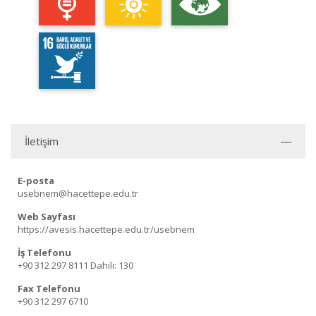
İletişim
E-posta
usebnem@hacettepe.edu.tr
Web Sayfası
https://avesis.hacettepe.edu.tr/usebnem
İş Telefonu
+90 312 297 8111
Dahili: 130
Fax Telefonu
+90 312 297 6710