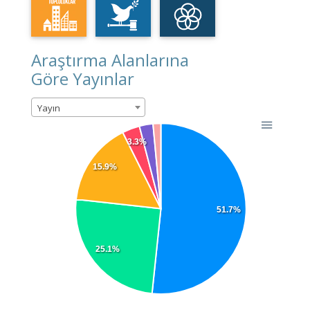
Araştırma Alanlarına
Göre Yayınlar
Yayın
3.3%
15.9%
51.7%
25.1%