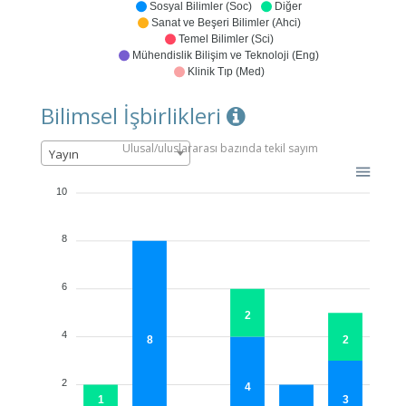
Sosyal Bilimler (Soc)
Diğer
Sanat ve Beşeri Bilimler (Ahci)
Temel Bilimler (Sci)
Mühendislik Bilişim ve Teknoloji (Eng)
Klinik Tıp (Med)
Bilimsel İşbirlikleri
Ulusal/uluslararası bazında tekil sayım
Yayın
10
8
6
2
4
8
2
2
4
1
3