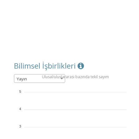
Bilimsel İşbirlikleri
Ulusal/uluslararası bazında tekil sayım
Yayın
5
4
3