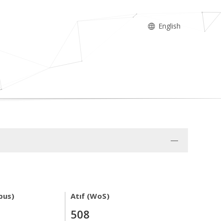
English
pus)
Atıf (WoS)
508