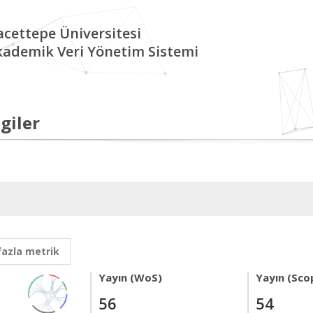
cettepe Üniversitesi
kademik Veri Yönetim Sistemi
giler
fazla metrik
Yayın (WoS)
Yayın (Sco
56
54