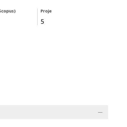
Scopus)
Proje
5