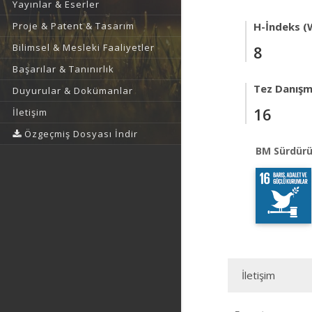
Yayınlar & Eserler
Proje & Patent & Tasarım
H-İndeks (
Bilimsel & Mesleki Faaliyetler
8
Başarılar & Tanınırlık
Tez Danışm
Duyurular & Dokümanlar
16
İletişim
Özgeçmiş Dosyası İndir
BM Sürdürü
İletişim