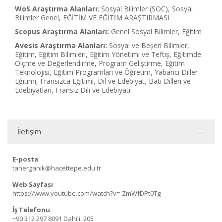
WoS Araştırma Alanları:
Sosyal Bilimler (SOC), Sosyal
Bilimler Genel, EĞİTİM VE EĞİTİM ARAŞTIRMASI
Scopus Araştırma Alanları:
Genel Sosyal Bilimler, Eğitim
Avesis Araştırma Alanları:
Sosyal ve Beşeri Bilimler,
Eğitim, Eğitim Bilimleri, Eğitim Yönetimi ve Teftiş, Eğitimde
Ölçme ve Değerlendirme, Program Geliştirme, Eğitim
Teknolojisi, Eğitim Programları ve Öğretim, Yabancı Diller
Eğitimi, Fransızca Eğitimi, Dil ve Edebiyat, Batı Dilleri ve
Edebiyatları, Fransız Dili ve Edebiyatı
İletişim
E-posta
tanerganik@hacettepe.edu.tr
Web Sayfası
https://www.youtube.com/watch?v=-ZmWfDPt0Tg
İş Telefonu
+90 312 297 8091
Dahili: 205