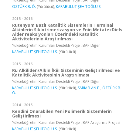
Yükseköğretim Kurumları Destekli Proje , BAP Diğer
ÖZTÜRK B. Ö.
(Yürütücü),
KARABULUT ŞEHİTOĞLU S.
2015 - 2016
Rutenyum Bazlı Katalitik Sistemlerin Terminal
Alkinlerin Siklotrimerizasyon ve Enin MetatezDiels
Alder reaksiyonları Üzerindeki Katalitik
Aktivitelerinin Araştırılması
Yükseköğretim Kurumları Destekli Proje , BAP Diğer
KARABULUT ŞEHİTOĞLU S.
(Yürütücü)
2015 - 2016
Ru Alkiliden/Alkin İkiiı Sisteminin Geliştirilmesi ve
Katalitik Aktivitesinin Araştırılması
Yükseköğretim Kurumları Destekli Proje , BAP Diğer
KARABULUT ŞEHİTOĞLU S.
(Yürütücü),
SARIASLAN B.
,
ÖZTÜRK B.
Ö.
2014 - 2015
Kendini Onarabilen Yeni Polimerik Sistemlerin
Geliştirilmesi
Yükseköğretim Kurumları Destekli Proje , BAP Araştırma Projesi
KARABULUT ŞEHİTOĞLU S.
(Yürütücü)