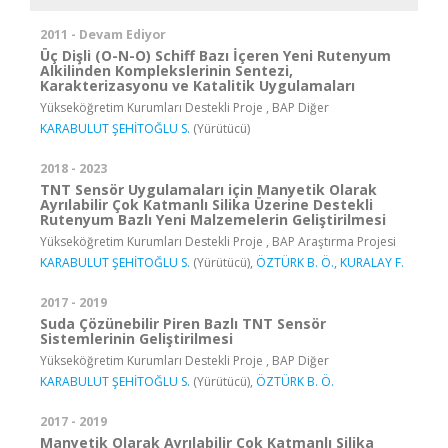
2011 - Devam Ediyor
Üç Dişli (O-N-O) Schiff Bazı İçeren Yeni Rutenyum
Alkilinden Komplekslerinin Sentezi,
Karakterizasyonu ve Katalitik Uygulamaları
Yükseköğretim Kurumları Destekli Proje , BAP Diğer
KARABULUT ŞEHİTOĞLU S.
(Yürütücü)
2018 - 2023
TNT Sensör Uygulamaları için Manyetik Olarak
Ayrılabilir Çok Katmanlı Silika Üzerine Destekli
Rutenyum Bazlı Yeni Malzemelerin Geliştirilmesi
Yükseköğretim Kurumları Destekli Proje , BAP Araştırma Projesi
KARABULUT ŞEHİTOĞLU S.
(Yürütücü),
ÖZTÜRK B. Ö.
,
KURALAY F.
2017 - 2019
Suda Çözünebilir Piren Bazlı TNT Sensör
Sistemlerinin Geliştirilmesi
Yükseköğretim Kurumları Destekli Proje , BAP Diğer
KARABULUT ŞEHİTOĞLU S.
(Yürütücü),
ÖZTÜRK B. Ö.
2017 - 2019
Manyetik Olarak Ayrılabilir Çok Katmanlı Silika