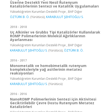
Üzerine Destekli Yeni Nesil Rutenyum
Katalizörlerinin Sentezi ve Katalitik Uygulamaları
Yükseköğretim Kurumları Destekli Proje , BAP Diğer
ÖZTÜRK B. Ö.
(Yürütücü),
KARABULUT ŞEHİTOĞLU S.
2018 - 2018
Uç Alkinler ve Grubbs Tipi Katalizörler Kullanılarak
ROMP Polimerlerinin Molekül Ağırlıklarının
Ayarlanması
Yükseköğretim Kurumları Destekli Proje , BAP Diğer
KARABULUT ŞEHİTOĞLU S.
(Yürütücü),
ÖZTÜRK B. Ö.
2016 - 2017
Monometalik ve homobimetalik rutenyum
kompleksleriyle yağ asitlerinin metatez
reaksiyonları
Yükseköğretim Kurumları Destekli Proje , BAP Diğer
KARABULUT ŞEHİTOĞLU S.
(Yürütücü)
2016 - 2016
NanoROMP Polimerlerinin Sentezi için Aktivitesi
Geciktirilebilir Çevre Dostu Rutenyum Metatez
Katalizörleri