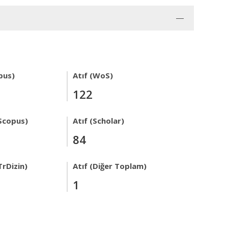
pus)
Atıf (WoS)
122
Scopus)
Atıf (Scholar)
84
TrDizin)
Atıf (Diğer Toplam)
1