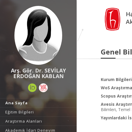
Ha
A
Genel Bil
Arş. Gör. Dr. SEVİLAY
ERDOĞAN KABLAN
Kurum Bilgileri
WoS Araştırma 
Scopus Araştır
Ana Sayfa
Avesis Araştır
Bilimleri, Temel 
Eğitim Bilgileri
Yayınlardaki İs
Araştırma Alanları
Akademik İdari Deneyim