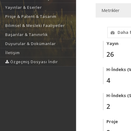
Yayınlar & Eserler
Metrikler
Proje & Patent & Tasarım
Bilimsel & Mesleki Faaliyetler
Daha 
Başarılar & Tanınırlık
Yayın
Duyurular & Dokümanlar
26
İletişim
Özgeçmiş Dosyası İndir
H-İndeks (
4
H-İndeks (
2
Proje