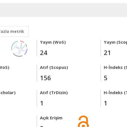
fazla metrik
Yayın (WoS)
Yayın (Sco
24
21
WoS)
Atıf (Scopus)
H-İndeks (
156
5
Scholar)
Atıf (TrDizin)
H-İndeks (
1
1
Açık Erişim