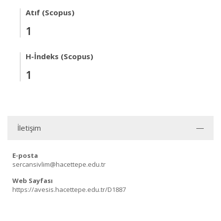
Atıf (Scopus)
1
H-İndeks (Scopus)
1
İletişim
E-posta
sercansivlim@hacettepe.edu.tr
Web Sayfası
https://avesis.hacettepe.edu.tr/D1887