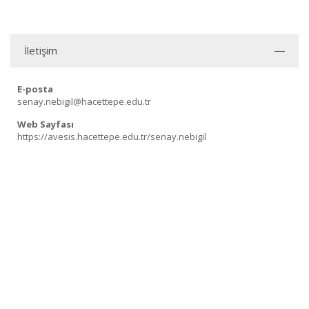
İletişim
E-posta
senay.nebigil@hacettepe.edu.tr
Web Sayfası
https://avesis.hacettepe.edu.tr/senay.nebigil