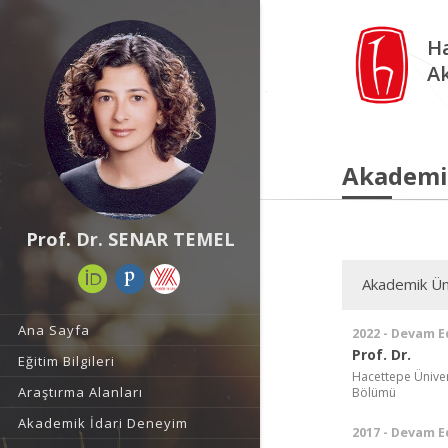
Ha
A
Akademi
Prof. Dr. SENAR TEMEL
Akademik Ün
Ana Sayfa
2022 - Devam E
Prof. Dr.
Eğitim Bilgileri
Hacettepe Ünivers
Araştırma Alanları
Bölümü
Akademik İdari Deneyim
2017 - Devam E