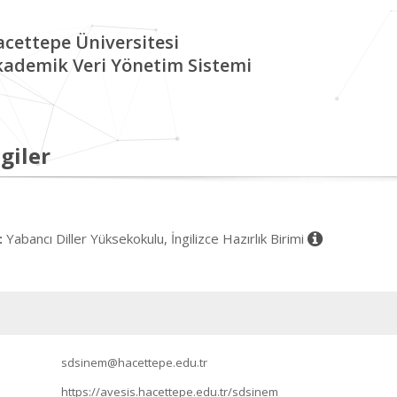
cettepe Üniversitesi
kademik Veri Yönetim Sistemi
giler
Yabancı Diller Yüksekokulu, İngilizce Hazırlık Birimi
:
sdsinem@hacettepe.edu.tr
https://avesis.hacettepe.edu.tr/sdsinem