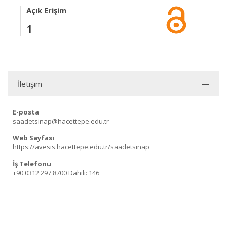
Açık Erişim
1
İletişim
E-posta
saadetsinap@hacettepe.edu.tr
Web Sayfası
https://avesis.hacettepe.edu.tr/saadetsinap
İş Telefonu
+90 0312 297 8700
Dahili: 146