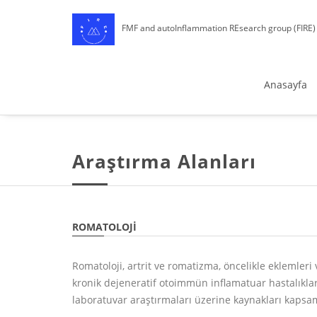
FMF and autoInflammation REsearch group (FIRE)
Anasayfa
Araştırma Alanları
ROMATOLOJI
Romatoloji, artrit ve romatizma, öncelikle eklemler
kronik dejeneratif otoimmün inflamatuar hastalıklar 
laboratuvar araştırmaları üzerine kaynakları kapsa