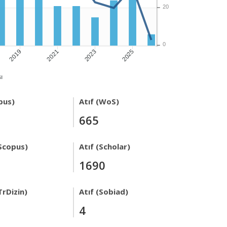
20
0
2019
2021
2023
2025
ı
pus)
Atıf (WoS)
665
Scopus)
Atıf (Scholar)
1690
TrDizin)
Atıf (Sobiad)
4