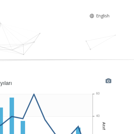
English
yıları
60
40
Atıf