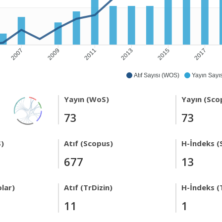
2007
2009
2011
2013
2015
2017
Atıf Sayısı (WOS)
Yayın Sayıs
Yayın (WoS)
Yayın (Sco
73
73
)
Atıf (Scopus)
H-İndeks (
677
13
lar)
Atıf (TrDizin)
H-İndeks (
11
1