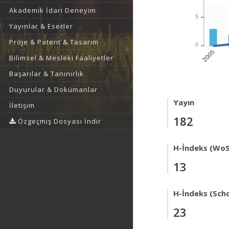
Akademik İdari Deneyim
5
Yayınlar & Eserler
Proje & Patent & Tasarım
0
2005
Bilimsel & Mesleki Faaliyetler
Başarılar & Tanınırlık
Duyurular & Dokümanlar
Yayın
İletişim
182
Özgeçmiş Dosyası İndir
H-İndeks (WoS
13
H-İndeks (Scho
23