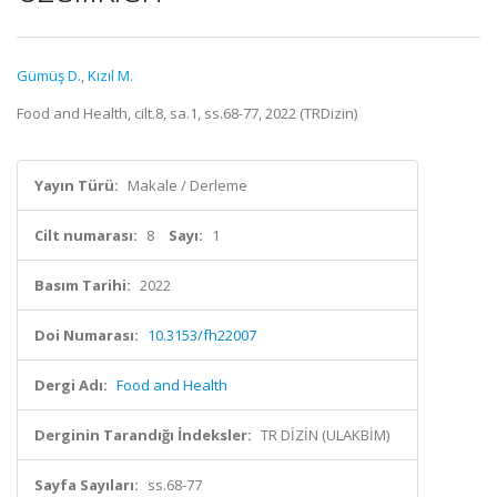
Gümüş D.
,
Kızıl M.
Food and Health, cilt.8, sa.1, ss.68-77, 2022 (TRDizin)
Yayın Türü:
Makale / Derleme
Cilt numarası:
8
Sayı:
1
Basım Tarihi:
2022
Doi Numarası:
10.3153/fh22007
Dergi Adı:
Food and Health
Derginin Tarandığı İndeksler:
TR DİZİN (ULAKBİM)
Sayfa Sayıları:
ss.68-77