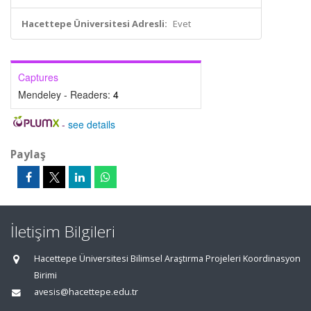
Hacettepe Üniversitesi Adresli:
Evet
Captures
Mendeley - Readers:
4
-
see details
Paylaş
İletişim Bilgileri
Hacettepe Üniversitesi Bilimsel Araştırma Projeleri Koordinasyon
Birimi
avesis@hacettepe.edu.tr