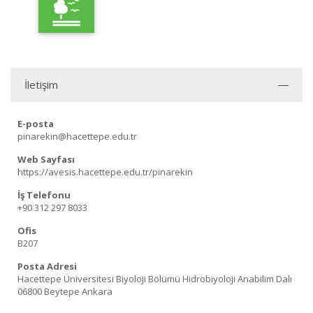
İletişim
E-posta
pinarekin@hacettepe.edu.tr
Web Sayfası
https://avesis.hacettepe.edu.tr/pinarekin
İş Telefonu
+90 312 297 8033
Ofis
B207
Posta Adresi
Hacettepe Üniversitesi Biyoloji Bölümü Hidrobiyoloji Anabilim Dalı
06800 Beytepe Ankara