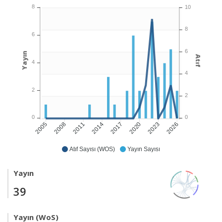
8
10
8
6
6
Yayın
Atıf
4
4
2
2
0
0
2008
2011
2014
2017
2020
2023
2026
2005
Atıf Sayısı (WOS)
Yayın Sayısı
Yayın
39
Yayın (WoS)